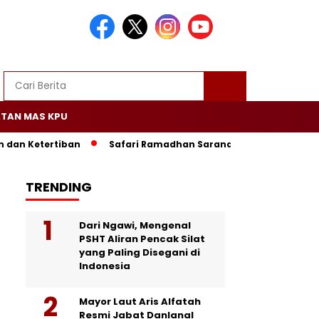
TAN MAS KPU
dan Ketertiban
Safari Ramadhan Sarana Mempererat Silat
TRENDING
Dari Ngawi, Mengenal
PSHT Aliran Pencak Silat
yang Paling Disegani di
Indonesia
Mayor Laut Aris Alfatah
Resmi Jabat Danlanal