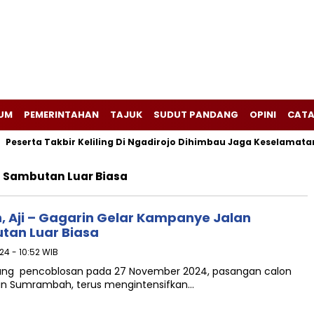
UM
PEMERINTAHAN
TAJUK
SUDUT PANDANG
OPINI
CATA
eserta Takbir Keliling Di Ngadirojo Dihimbau Jaga Keselamatan 
 Sambutan Luar Biasa
, Aji – Gagarin Gelar Kampanye Jalan
tan Luar Biasa
24 - 10:52 WIB
elang pencoblosan pada 27 November 2024, pasangan calon
arin Sumrambah, terus mengintensifkan…