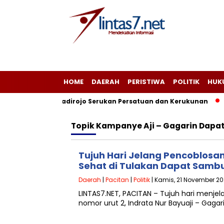
HOME
DAERAH
PERISTIWA
POLITIK
HUK
an, Camat Ngadirojo Serukan Persatuan dan Kerukunan
P
Topik
Kampanye Aji – Gagarin Dapat
Tujuh Hari Jelang Pencoblosan
Sehat di Tulakan Dapat Sambu
Daerah
|
Pacitan
|
Politik
| Kamis, 21 November 20
LINTAS7.NET, PACITAN – Tujuh hari menj
nomor urut 2, Indrata Nur Bayuaji – Gag