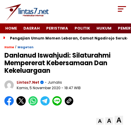
HOME
DAERAH
PERISTIWA
POLITIK
HUKUM
PEMER
Pengajian Umum Momen Lebaran, Camat Ngadirojo Seruka
/
Home
Magetan
Danlanud Iswahjudi: Silaturahmi
Mempererat Kebersamaan Dan
Kekeluargaan
Lintas7.net
- Jurnalis
Kamis, 5 November 2020
- 18:47 WIB
A
A
A