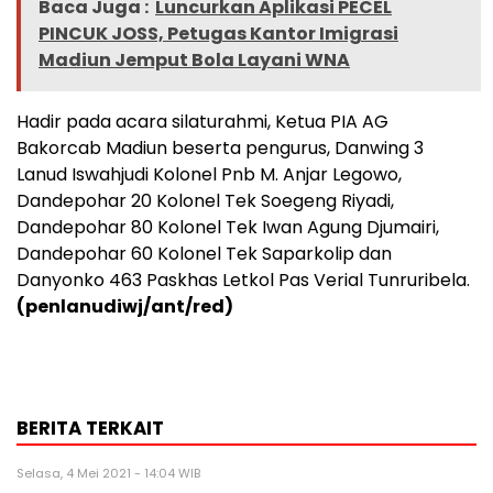
Baca Juga :
Luncurkan Aplikasi PECEL
PINCUK JOSS, Petugas Kantor Imigrasi
Madiun Jemput Bola Layani WNA
Hadir pada acara silaturahmi, Ketua PIA AG
Bakorcab Madiun beserta pengurus, Danwing 3
Lanud Iswahjudi Kolonel Pnb M. Anjar Legowo,
Dandepohar 20 Kolonel Tek Soegeng Riyadi,
Dandepohar 80 Kolonel Tek Iwan Agung Djumairi,
Dandepohar 60 Kolonel Tek Saparkolip dan
Danyonko 463 Paskhas Letkol Pas Verial Tunruribela.
(penlanudiwj/ant/red)
BERITA TERKAIT
Selasa, 4 Mei 2021 - 14:04 WIB