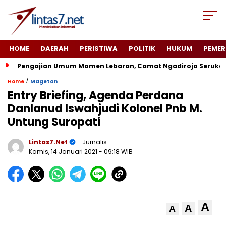
HOME
DAERAH
PERISTIWA
POLITIK
HUKUM
PEMER
Pengajian Umum Momen Lebaran, Camat Ngadirojo Seruka
/
Home
Magetan
Entry Briefing, Agenda Perdana
Danlanud Iswahjudi Kolonel Pnb M.
Untung Suropati
Lintas7.net
- Jurnalis
Kamis, 14 Januari 2021
- 09:18 WIB
A
A
A