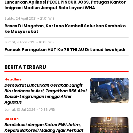
Luncurkan Aplikasi PECEL PINCUK JOSS, Petugas Kantor
Imigrasi Madiun Jemput Bola Layani WNA
Sabtu, 24 April 2021 - 21:01 WIB
Reses Di Magetan, Sartono Kembali Salurkan Sembako
ke Masyarakat
Jumat, 9 April 2021 - 16:03 WIB
Puncak Peringatan HUT Ke 75 TNI AU Di Lanud Iswahjudi
BERITA TERBARU
Headline
Demokrat Luncurkan Gerakan Langit
Biru Indonesia Asri, Targetkan 666 Aksi
Sosial-Lingkungan hingga Akhir
Agustus
Jumat, 10 Jul 2026 - 10:36 WIB
Daerah
Berdiskusi dengan Ketua PWI Jatim,
Kepala Bakorwil Malang Ajak Perkuat