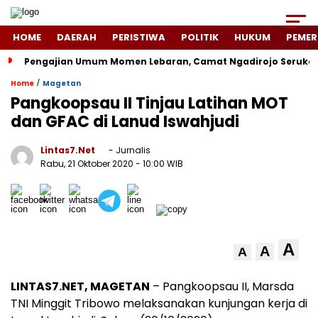
HOME
DAERAH
PERISTIWA
POLITIK
HUKUM
PEMER
Pengajian Umum Momen Lebaran, Camat Ngadirojo Seruka
/
Home
Magetan
Pangkoopsau II Tinjau Latihan MOT
dan GFAC di Lanud Iswahjudi
Lintas7.net
- Jurnalis
Rabu, 21 Oktober 2020
- 10:00 WIB
A
A
A
LINTAS7.NET, MAGETAN
– Pangkoopsau II, Marsda
TNI Minggit Tribowo melaksanakan kunjungan kerja di