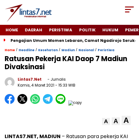
HOME
DAERAH
PERISTIWA
POLITIK
HUKUM
PEMER
Pengajian Umum Momen Lebaran, Camat Ngadirojo Seruka
/
/
/
/
/
Home
Headline
Kesehatan
Madiun
Nasional
Peristiwa
Ratusan Pekerja KAI Daop 7 Madiun
Divaksinasi
Lintas7.net
- Jurnalis
Kamis, 4 Maret 2021
- 15:33 WIB
A
A
A
LINTAS7.NET, MADIUN
– Ratusan para pekerja KAI