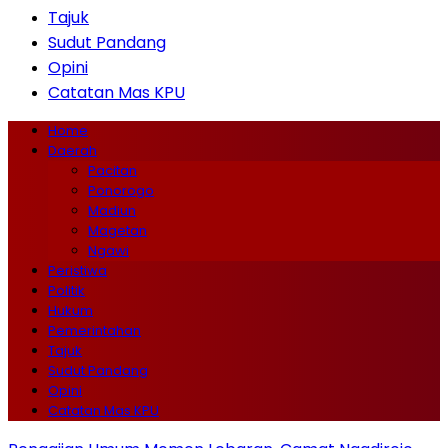
Tajuk
Sudut Pandang
Opini
Catatan Mas KPU
Home
Daerah
Pacitan
Ponorogo
Madiun
Magetan
Ngawi
Peristiwa
Politik
Hukum
Pemerintahan
Tajuk
Sudut Pandang
Opini
Catatan Mas KPU