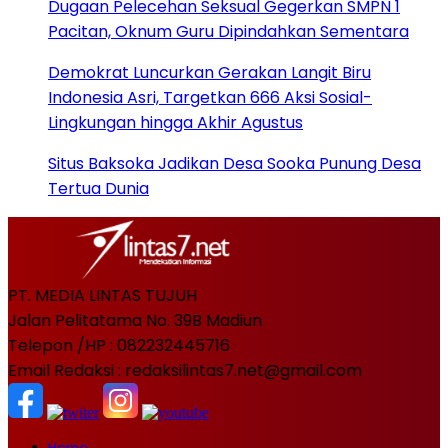
Dugaan Pelecehan Seksual Gegerkan SMPN 1
Pacitan, Oknum Guru Dipindahkan Sementara
Demokrat Luncurkan Gerakan Langit Biru
Indonesia Asri, Targetkan 666 Aksi Sosial-
Lingkungan hingga Akhir Agustus
Situs Baksoka Jadikan Desa Sooka Punung Desa
Tertua Dunia
PT. MEDIA LINTAS TUJUH
Jalan Pelitatama No. 39B Madiun
Telepon /HP : 082232445716
Email Redaksi : redaksilintas7.net@gmail.com
Home