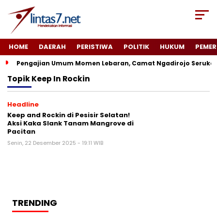
HOME
DAERAH
PERISTIWA
POLITIK
HUKUM
PEMER
Pengajian Umum Momen Lebaran, Camat Ngadirojo Seruka
Topik
Keep In Rockin
Headline
Keep and Rockin di Pesisir Selatan!
Aksi Kaka Slank Tanam Mangrove di
Pacitan
Senin, 22 Desember 2025 - 19:11 WIB
TRENDING