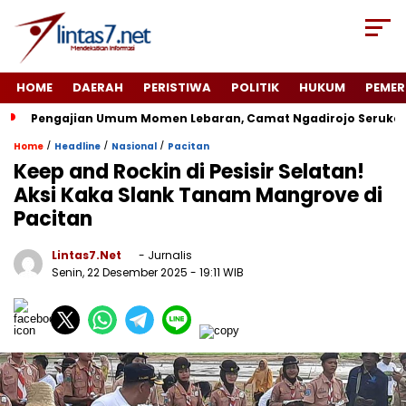
HOME
DAERAH
PERISTIWA
POLITIK
HUKUM
PEMER
Pengajian Umum Momen Lebaran, Camat Ngadirojo Seruka
/
/
/
Home
Headline
Nasional
Pacitan
Keep and Rockin di Pesisir Selatan!
Aksi Kaka Slank Tanam Mangrove di
Pacitan
Lintas7.net
- Jurnalis
Senin, 22 Desember 2025
- 19:11 WIB