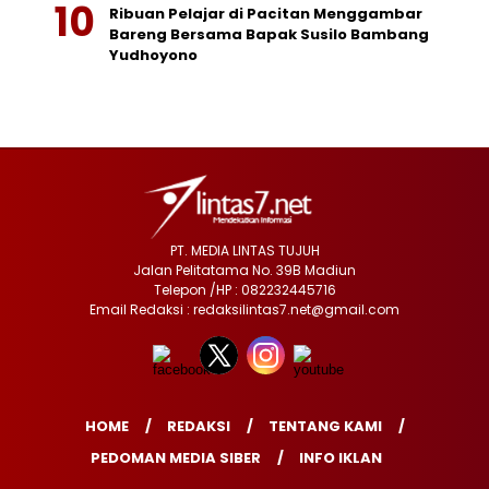
Ribuan Pelajar di Pacitan Menggambar
Bareng Bersama Bapak Susilo Bambang
Yudhoyono
PT. MEDIA LINTAS TUJUH
Jalan Pelitatama No. 39B Madiun
Telepon /HP : 082232445716
Email Redaksi : redaksilintas7.net@gmail.com
HOME
REDAKSI
TENTANG KAMI
PEDOMAN MEDIA SIBER
INFO IKLAN