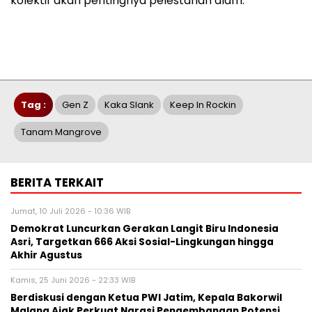
kolektif akan pentingnya pelestarian alam.
Tag :
Gen Z
Kaka Slank
Keep In Rockin
Tanam Mangrove
BERITA TERKAIT
Jumat, 10 Juli 2026 - 10:36 WIB
Demokrat Luncurkan Gerakan Langit Biru Indonesia
Asri, Targetkan 666 Aksi Sosial-Lingkungan hingga
Akhir Agustus
Kamis, 25 Juni 2026 - 22:33 WIB
Berdiskusi dengan Ketua PWI Jatim, Kepala Bakorwil
Malang Ajak Perkuat Narasi Pengembangan Potensi