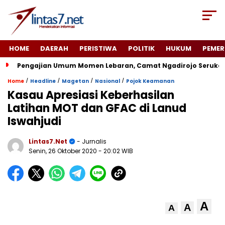
HOME
DAERAH
PERISTIWA
POLITIK
HUKUM
PEMER
Pengajian Umum Momen Lebaran, Camat Ngadirojo Seruka
/
/
/
/
Home
Headline
Magetan
Nasional
Pojok Keamanan
Kasau Apresiasi Keberhasilan
Latihan MOT dan GFAC di Lanud
Iswahjudi
Lintas7.net
- Jurnalis
Senin, 26 Oktober 2020
- 20:02 WIB
A
A
A