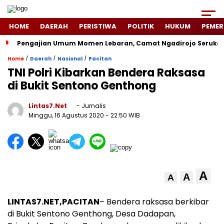
HOME
DAERAH
PERISTIWA
POLITIK
HUKUM
PEMER
Pengajian Umum Momen Lebaran, Camat Ngadirojo Seruka
/
/
/
Home
Daerah
Nasional
Pacitan
TNI Polri Kibarkan Bendera Raksasa
di Bukit Sentono Genthong
Lintas7.net
- Jurnalis
Minggu, 16 Agustus 2020
- 22:50 WIB
A
A
A
LINTAS7.NET,PACITAN
– Bendera raksasa berkibar
di Bukit Sentono Genthong, Desa Dadapan,