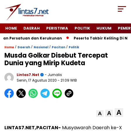
HOME
DAERAH
PERISTIWA
POLITIK
HUKUM
PEMER
an Persatuan dan Kerukunan
Peserta Takbir Keliling Di Ng
/
/
/
/
Home
Daerah
Nasional
Pacitan
Politik
Musda Golkar Disebut Tercepat
Dunia yang Mirip Kudeta
Lintas7.net
- Jurnalis
Senin, 17 Agustus 2020
- 21:09 WIB
A
A
A
LINTAS7.NET,PACITAN-
Musyawarah Daerah ke-X