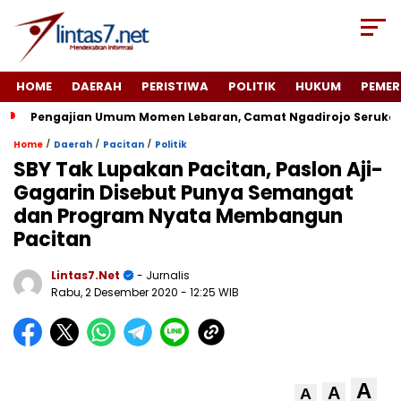
HOME
DAERAH
PERISTIWA
POLITIK
HUKUM
PEMER
Pengajian Umum Momen Lebaran, Camat Ngadirojo Seruka
/
/
/
Home
Daerah
Pacitan
Politik
SBY Tak Lupakan Pacitan, Paslon Aji-
Gagarin Disebut Punya Semangat
dan Program Nyata Membangun
Pacitan
Lintas7.net
- Jurnalis
Rabu, 2 Desember 2020
- 12:25 WIB
A
A
A