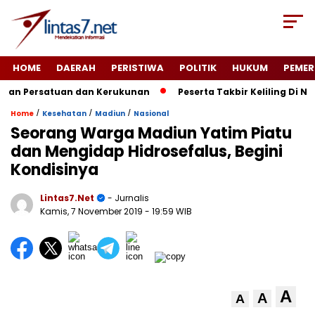
HOME
DAERAH
PERISTIWA
POLITIK
HUKUM
PEMER
n Persatuan dan Kerukunan
Peserta Takbir Keliling Di Ng
/
/
/
Home
Kesehatan
Madiun
Nasional
Seorang Warga Madiun Yatim Piatu
dan Mengidap Hidrosefalus, Begini
Kondisinya
Lintas7.net
- Jurnalis
Kamis, 7 November 2019
- 19:59 WIB
A
A
A