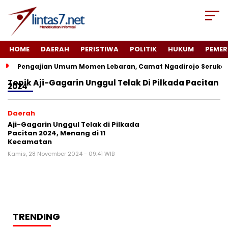
HOME
DAERAH
PERISTIWA
POLITIK
HUKUM
PEMER
Pengajian Umum Momen Lebaran, Camat Ngadirojo Seruka
Topik
Aji-Gagarin Unggul Telak Di Pilkada Pacitan
2024
Daerah
Aji-Gagarin Unggul Telak di Pilkada
Pacitan 2024, Menang di 11
Kecamatan
Kamis, 28 November 2024 - 09:41 WIB
TRENDING