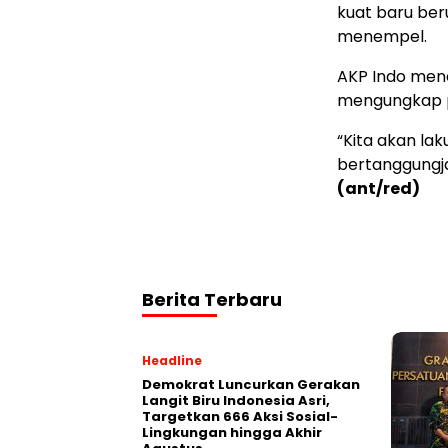
kuat baru beru
menempel.
AKP Indo mene
mengungkap p
“Kita akan la
bertanggungja
(ant/red)
Berita Terbaru
Headline
Demokrat Luncurkan Gerakan
Langit Biru Indonesia Asri,
Targetkan 666 Aksi Sosial-
Lingkungan hingga Akhir