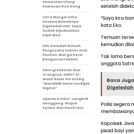
Pemetaan Ulang
setelah dideka
Kawasan Goa Gong
Citra Margaretha
“Saya kira ban
Kecewa Rumahnya
kata Eko.
Digeledah KPK: Saya
Sudah Dijadwalkan
Diperiksa
Temuan terse
kemudian dila
KPK Geledah Rumah
Pengusaha Sukses Asal
Pacitan, Warga Desa
Tak lama bers
Bangunsari Heboh
anggota Satre
Sinergi Sekolah dan
Orangtua: SMPIT Al-
Wakil Gelar Parenting
Baca Juga 
“Mendidik Generasi Bijak
Digeledah
Digital”
Upacara Adat ‘Jangkrik
Genggong’ Wujud
Polisi segera
Syukur dari Hasil Laut
membawanya ke
Kapolsek Jiw
jasad bayi yan