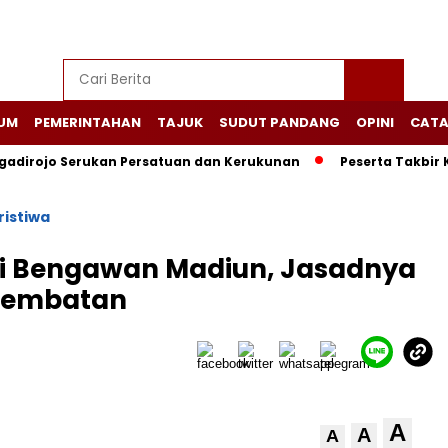
UM
PEMERINTAHAN
TAJUK
SUDUT PANDANG
OPINI
CATA
adirojo Serukan Persatuan dan Kerukunan
Peserta Takbir 
ristiwa
ai Bengawan Madiun, Jasadnya
Jembatan
A
A
A