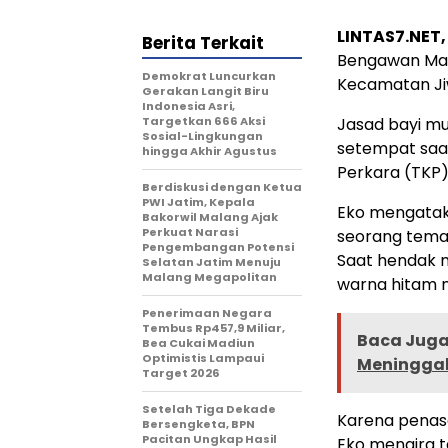
LINTAS7.NET
Berita Terkait
Bengawan Mad
Demokrat Luncurkan
Kecamatan Jiw
Gerakan Langit Biru
Indonesia Asri,
Targetkan 666 Aksi
Jasad bayi mu
Sosial-Lingkungan
setempat saat
hingga Akhir Agustus
Perkara (TKP)
Berdiskusi dengan Ketua
PWI Jatim, Kepala
Eko mengataka
Bakorwil Malang Ajak
Perkuat Narasi
seorang tema
Pengembangan Potensi
Saat hendak m
Selatan Jatim Menuju
Malang Megapolitan
warna hitam m
Penerimaan Negara
Tembus Rp457,9 Miliar,
Baca Juga 
Bea Cukai Madiun
Optimistis Lampaui
Meninggal
Target 2026
Setelah Tiga Dekade
Karena penasa
Bersengketa, BPN
Pacitan Ungkap Hasil
Eko mengira t