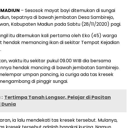
, MADIUN
– Sesosok mayat bayi ditemukan di sungai
iun, tepatnya di bawah jembatan Desa Sambirejo,
an, Kabupaten Madiun pada Sabtu (28/11/2020) pagi.
ngil itu ditemukan kali pertama oleh Eko (45) warga
 hendak memancing ikan di sekitar Tempat Kejadian
.
n, waktu itu sekitar pukul 09.00 WIB dia bersama
nnya hendak mancing di bawah jembatan Sambirejo.
elempar umpan pancing, ia curiga ada tas kresek
engambang di pinggir sungai.
:
Tertimpa Tanah Longsor, Pelajar di Pacitan
 Dunia
ran, ia lalu mendekati tas kresek tersebut. Mulanya,
as kresek tersebut adalah bangkai kucing. Namun