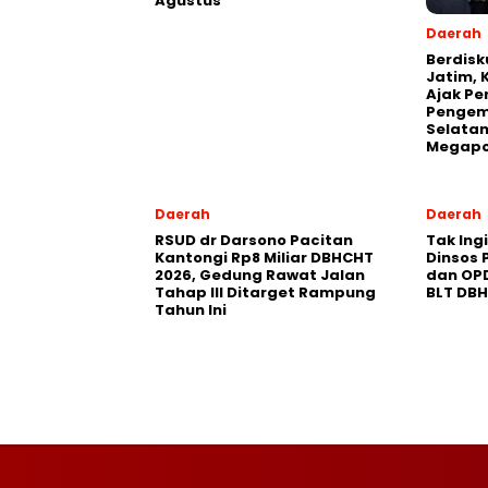
Agustus
Daerah
Berdisk
Jatim, 
Ajak Pe
Pengem
Selatan
Megapo
Daerah
Daerah
RSUD dr Darsono Pacitan
Tak Ing
Kantongi Rp8 Miliar DBHCHT
Dinsos 
2026, Gedung Rawat Jalan
dan OP
Tahap III Ditarget Rampung
BLT DB
Tahun Ini