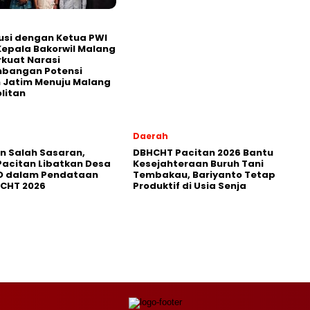
usi dengan Ketua PWI
Kepala Bakorwil Malang
rkuat Narasi
bangan Potensi
 Jatim Menuju Malang
litan
Daerah
in Salah Sasaran,
DBHCHT Pacitan 2026 Bantu
Pacitan Libatkan Desa
Kesejahteraan Buruh Tani
D dalam Pendataan
Tembakau, Bariyanto Tetap
HCHT 2026
Produktif di Usia Senja