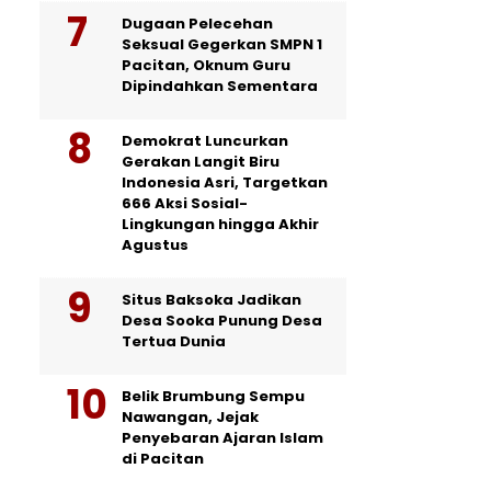
Dugaan Pelecehan
Seksual Gegerkan SMPN 1
Pacitan, Oknum Guru
Dipindahkan Sementara
Demokrat Luncurkan
Gerakan Langit Biru
Indonesia Asri, Targetkan
666 Aksi Sosial-
Lingkungan hingga Akhir
Agustus
Situs Baksoka Jadikan
Desa Sooka Punung Desa
Tertua Dunia
Belik Brumbung Sempu
Nawangan, Jejak
Penyebaran Ajaran Islam
di Pacitan