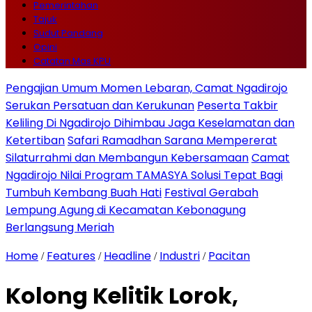
Pemerintahan
Tajuk
Sudut Pandang
Opini
Catatan Mas KPU
Pengajian Umum Momen Lebaran, Camat Ngadirojo
Serukan Persatuan dan Kerukunan
Peserta Takbir
Keliling Di Ngadirojo Dihimbau Jaga Keselamatan dan
Ketertiban
Safari Ramadhan Sarana Mempererat
Silaturrahmi dan Membangun Kebersamaan
Camat
Ngadirojo Nilai Program TAMASYA Solusi Tepat Bagi
Tumbuh Kembang Buah Hati
Festival Gerabah
Lempung Agung di Kecamatan Kebonagung
Berlangsung Meriah
Home
Features
Headline
Industri
Pacitan
/
/
/
/
Kolong Kelitik Lorok,