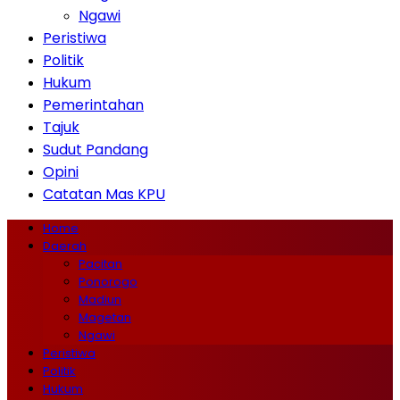
Ngawi
Peristiwa
Politik
Hukum
Pemerintahan
Tajuk
Sudut Pandang
Opini
Catatan Mas KPU
Home
Daerah
Pacitan
Ponorogo
Madiun
Magetan
Ngawi
Peristiwa
Politik
Hukum