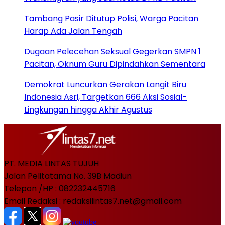
Tambang Pasir Ditutup Polisi, Warga Pacitan
Harap Ada Jalan Tengah
Dugaan Pelecehan Seksual Gegerkan SMPN 1
Pacitan, Oknum Guru Dipindahkan Sementara
Demokrat Luncurkan Gerakan Langit Biru
Indonesia Asri, Targetkan 666 Aksi Sosial-
Lingkungan hingga Akhir Agustus
PT. MEDIA LINTAS TUJUH
Jalan Pelitatama No. 39B Madiun
Telepon /HP : 082232445716
Email Redaksi : redaksilintas7.net@gmail.com