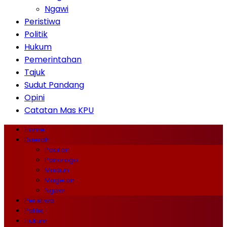
Ngawi
Peristiwa
Politik
Hukum
Pemerintahan
Tajuk
Sudut Pandang
Opini
Catatan Mas KPU
Home
Daerah
Pacitan
Ponorogo
Madiun
Magetan
Ngawi
Peristiwa
Politik
Hukum