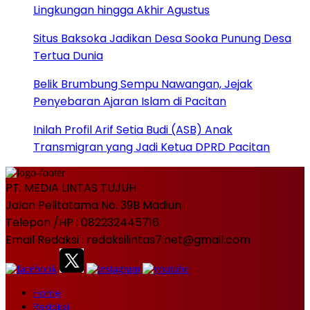
Lingkungan hingga Akhir Agustus
Situs Baksoka Jadikan Desa Sooka Punung Desa
Tertua Dunia
Belik Brumbung Sempu Nawangan, Jejak
Penyebaran Ajaran Islam di Pacitan
Inilah Profil Arif Setia Budi (ASB) Anak
Transmigran yang Jadi Ketua DPRD Pacitan
PT. MEDIA LINTAS TUJUH
Jalan Pelitatama No. 39B Madiun
Telepon /HP : 082232445716
Email Redaksi : redaksilintas7.net@gmail.com
Home
Redaksi