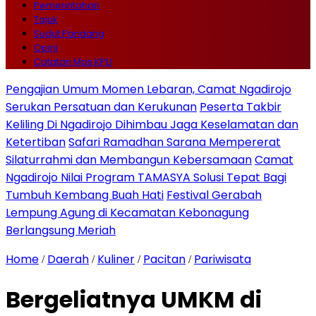
Pemerintahan
Tajuk
Sudut Pandang
Opini
Catatan Mas KPU
Pengajian Umum Momen Lebaran, Camat Ngadirojo
Serukan Persatuan dan Kerukunan
Peserta Takbir
Keliling Di Ngadirojo Dihimbau Jaga Keselamatan dan
Ketertiban
Safari Ramadhan Sarana Mempererat
Silaturrahmi dan Membangun Kebersamaan
Camat
Ngadirojo Nilai Program TAMASYA Solusi Tepat Bagi
Tumbuh Kembang Buah Hati
Festival Gerabah
Lempung Agung di Kecamatan Kebonagung
Berlangsung Meriah
Home
Daerah
Kuliner
Pacitan
Pariwisata
/
/
/
/
Bergeliatnya UMKM di