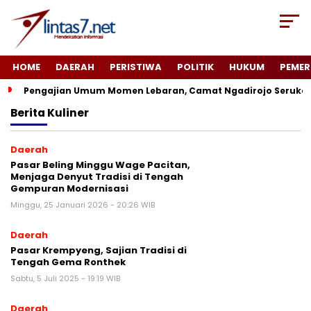
HOME
DAERAH
PERISTIWA
POLITIK
HUKUM
PEMER
Pengajian Umum Momen Lebaran, Camat Ngadirojo Seruka
Berita
Kuliner
Daerah
Pasar Beling Minggu Wage Pacitan,
Menjaga Denyut Tradisi di Tengah
Gempuran Modernisasi
Minggu, 25 Januari 2026 - 20:26 WIB
Daerah
Pasar Krempyeng, Sajian Tradisi di
Tengah Gema Ronthek
Sabtu, 5 Juli 2025 - 19:19 WIB
Daerah