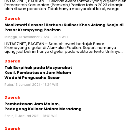
LINTAS7.NET, PACITAN – Gelaran event ronthek yang digelar oleh
Pemerintah Kabupaten (Pemkab) Pacitan⁩ tahun 2023 dibanjiri
oleh ribuan penonton. Tidak hanya masyarakat lokal, warga…
Daerah
Menikmati Sensasi Berburu Kuliner Khas Jelang Senja di
Pasar Krempyeng Pacitan
Minggu, 19 November 2023 - 19:03 WIB
LINTAS7.NET, PACITAN – Sebuah event bertajuk Pasar
Krempyeng digelar di Alun-alun Pacitan. Seperti namanya
ajang jual beli ini hanya digelar pada waktu tertentu. Uniknya…
Daerah
Tak Berpihak pada Masyarakat
Kecil, Pembatasan Jam Malam
Wadahi Pengusaha Besar
Rabu, 13 Januari 2021 - 18:24 WIB
Daerah
Pembatasan Jam Malam,
Pedagang Kuliner Malam Meradang
Senin, 11 Januari 2021 - 18:01 WIB
Daerah