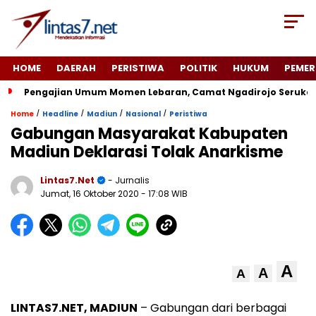
HOME
DAERAH
PERISTIWA
POLITIK
HUKUM
PEMER
Pengajian Umum Momen Lebaran, Camat Ngadirojo Seruka
/
/
/
/
Home
Headline
Madiun
Nasional
Peristiwa
Gabungan Masyarakat Kabupaten
Madiun Deklarasi Tolak Anarkisme
Lintas7.net
- Jurnalis
Jumat, 16 Oktober 2020
- 17:08 WIB
A
A
A
LINTAS7.NET, MADIUN
– Gabungan dari berbagai