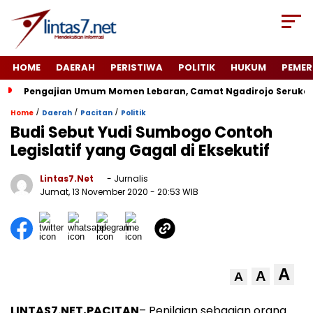
HOME
DAERAH
PERISTIWA
POLITIK
HUKUM
PEMER
Pengajian Umum Momen Lebaran, Camat Ngadirojo Seruka
/
/
/
Home
Daerah
Pacitan
Politik
Budi Sebut Yudi Sumbogo Contoh
Legislatif yang Gagal di Eksekutif
Lintas7.net
- Jurnalis
Jumat, 13 November 2020
- 20:53 WIB
A
A
A
LINTAS7.NET,PACITAN
– Penilaian sebagian orang