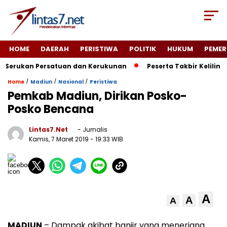
HOME
DAERAH
PERISTIWA
POLITIK
HUKUM
PEMER
Serukan Persatuan dan Kerukunan
Peserta Takbir Keliling 
/
/
/
Home
Madiun
Nasional
Peristiwa
Pemkab Madiun, Dirikan Posko-
Posko Bencana
Lintas7.net
- Jurnalis
Kamis, 7 Maret 2019
- 19:33 WIB
A
A
A
MADIUN
– Dampak akibat banjir yang menerjang