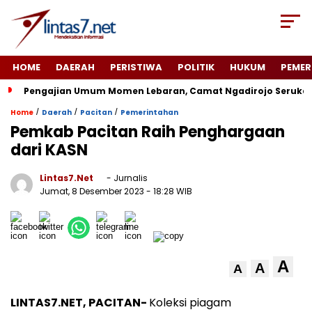
HOME
DAERAH
PERISTIWA
POLITIK
HUKUM
PEMER
Pengajian Umum Momen Lebaran, Camat Ngadirojo Seruka
/
/
/
Home
Daerah
Pacitan
Pemerintahan
Pemkab Pacitan Raih Penghargaan
dari KASN
Lintas7.net
- Jurnalis
Jumat, 8 Desember 2023
- 18:28 WIB
A
A
A
LINTAS7.NET, PACITAN-
Koleksi piagam