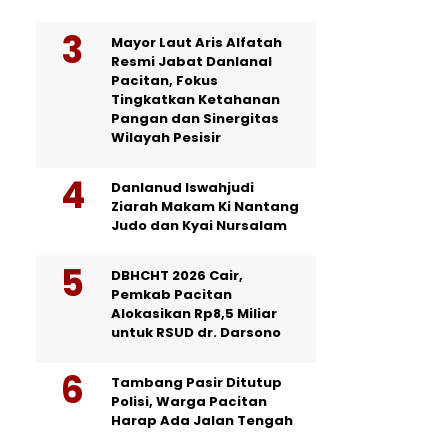
Mayor Laut Aris Alfatah
Resmi Jabat Danlanal
Pacitan, Fokus
Tingkatkan Ketahanan
Pangan dan Sinergitas
Wilayah Pesisir
Danlanud Iswahjudi
Ziarah Makam Ki Nantang
Judo dan Kyai Nursalam
DBHCHT 2026 Cair,
Pemkab Pacitan
Alokasikan Rp8,5 Miliar
untuk RSUD dr. Darsono
Tambang Pasir Ditutup
Polisi, Warga Pacitan
Harap Ada Jalan Tengah