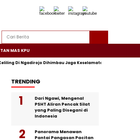
TAN MAS KPU
Keliling Di Ngadirojo Dihimbau Jaga Keselamatan dan Ketertiban
TRENDING
Dari Ngawi, Mengenal
PSHT Aliran Pencak Silat
yang Paling Disegani di
Indonesia
Panorama Menawan
Pantai Pangasan Pacitan