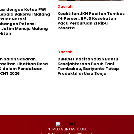
Daerah
usi dengan Ketua PWI
Keaktifan JKN Pacitan Tembus
Kepala Bakorwil Malang
74 Persen, BPJS Kesehatan
rkuat Narasi
Pacu Perburuan 21 Ribu
bangan Potensi
Peserta
 Jatim Menuju Malang
litan
Daerah
in Salah Sasaran,
DBHCHT Pacitan 2026 Bantu
Pacitan Libatkan Desa
Kesejahteraan Buruh Tani
D dalam Pendataan
Tembakau, Bariyanto Tetap
HCHT 2026
Produktif di Usia Senja
PT. MEDIA LINTAS TUJUH