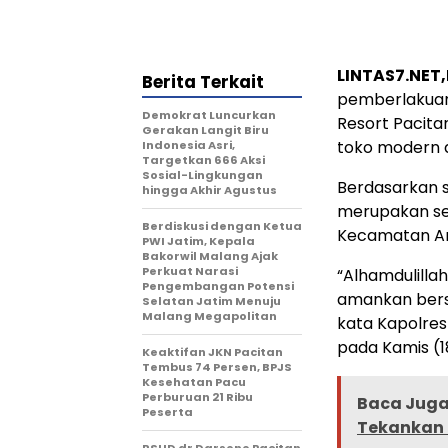
LINTAS7.NET
Berita Terkait
pemberlakuan 
Demokrat Luncurkan
Resort Pacita
Gerakan Langit Biru
toko modern d
Indonesia Asri,
Targetkan 666 Aksi
Sosial-Lingkungan
Berdasarkan s
hingga Akhir Agustus
merupakan seo
Berdiskusi dengan Ketua
Kecamatan Arj
PWI Jatim, Kepala
Bakorwil Malang Ajak
Perkuat Narasi
“Alhamdulillah
Pengembangan Potensi
amankan bers
Selatan Jatim Menuju
Malang Megapolitan
kata Kapolres
pada Kamis (1
Keaktifan JKN Pacitan
Tembus 74 Persen, BPJS
Kesehatan Pacu
Perburuan 21 Ribu
Baca Juga 
Peserta
Tekankan 