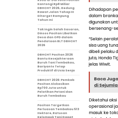
RSUD dr Darsono Pacitan
Kantongi Rp8 Miliar
DBHCHT 2026, Gedung
Dihadapan pen
Rawat Jalan Tahap III
dalam brankas
Ditarget Rampung
Tahun Ini
digunakan un
bersenang-se
Tak Ingin Salah Sasaran,
Dinsos Pacitan Libatkan
Desa dan OPD dalam
“Selain peral
Pendataan BLT DBHCHT
sisa uang tuna
2026
dibeli pelaku
DBHCHT Pacitan 2026
juta, Honda Ti
Bantu Kesejahteraan
Buruh Tani Tembakau,
jelas Wiwit.
Bariyanto Tetap
Produktif di Usia Senja
Baca Juga 
DBHCHT 2026: Pemkab
Pacitan Alokasikan
di Sejuml
Rp700 Juta untuk
Pelatihan Petani dan
Buruh Tembakau
Diketahui ak
Pacitan Targetkan
operasional j
Perluasan Tembakau 513
masuk ke toko
Hektare, Ratusan
Kelompok Tani Dapat