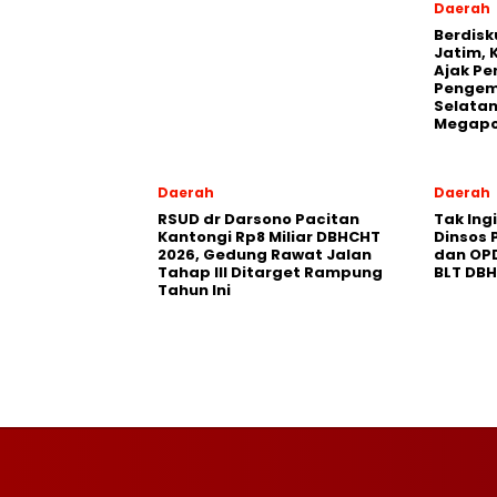
Daerah
Berdisk
Jatim, 
Ajak Pe
Pengem
Selatan
Megapo
Daerah
Daerah
RSUD dr Darsono Pacitan
Tak Ing
Kantongi Rp8 Miliar DBHCHT
Dinsos 
2026, Gedung Rawat Jalan
dan OP
Tahap III Ditarget Rampung
BLT DB
Tahun Ini