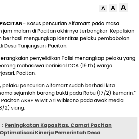
A
A
A
,PACITAN
– Kasus pencurian Alfamart pada masa
jam malam di Pacitan akhirnya terbongkar. Kepolisian
n berhasil mengungkap identitas pelaku pembobolan
i Desa Tanjungsari, Pacitan.
erangkaian penyelidikan Polisi menangkap pelaku yang
rang mahasiswa berinisial DCA (19 th) warga
osari, Pacitan.
, pelaku pencurian Alfamart sudah berhasil kita
ama sejumlah barang bukti pada Rabu (17/2) kemarin,”
 Pacitan AKBP Wiwit Ari Wibisono pada awak media
8/2) siang.
:
Peningkatan Kapasitas, Camat Pacitan
Optimalisasi Kinerja Pemerintah Desa