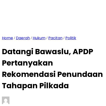
Silaturrahmi dan Membangun Kebersamaan
Camat
Ngadirojo Nilai Program TAMASYA Solusi Tepat Bagi
Tumbuh Kembang Buah Hati
Festival Gerabah
Lempung Agung di Kecamatan Kebonagung
Berlangsung Meriah
Home
Daerah
Hukum
Pacitan
Politik
/
/
/
/
Datangi Bawaslu, APDP
Pertanyakan
Rekomendasi Penundaan
Tahapan Pilkada