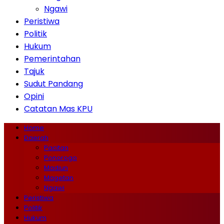
Ngawi
Peristiwa
Politik
Hukum
Pemerintahan
Tajuk
Sudut Pandang
Opini
Catatan Mas KPU
Home
Daerah
Pacitan
Ponorogo
Madiun
Magetan
Ngawi
Peristiwa
Politik
Hukum