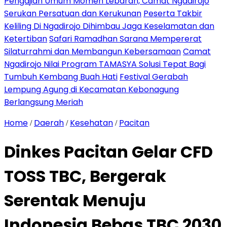
Pengajian Umum Momen Lebaran, Camat Ngadirojo
Serukan Persatuan dan Kerukunan
Peserta Takbir
Keliling Di Ngadirojo Dihimbau Jaga Keselamatan dan
Ketertiban
Safari Ramadhan Sarana Mempererat
Silaturrahmi dan Membangun Kebersamaan
Camat
Ngadirojo Nilai Program TAMASYA Solusi Tepat Bagi
Tumbuh Kembang Buah Hati
Festival Gerabah
Lempung Agung di Kecamatan Kebonagung
Berlangsung Meriah
Home
Daerah
Kesehatan
Pacitan
/
/
/
Dinkes Pacitan Gelar CFD
TOSS TBC, Bergerak
Serentak Menuju
Indonesia Bebas TBC 2030