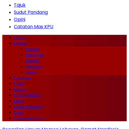
Tajuk
Sudut Pandang
Opini
Catatan Mas KPU
Home
Daerah
Pacitan
Ponorogo
Madiun
Magetan
Ngawi
Peristiwa
Politik
Hukum
Pemerintahan
Tajuk
Sudut Pandang
Opini
Catatan Mas KPU