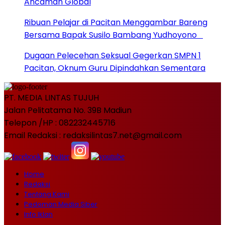
Ancaman Global
Ribuan Pelajar di Pacitan Menggambar Bareng
Bersama Bapak Susilo Bambang Yudhoyono
Dugaan Pelecehan Seksual Gegerkan SMPN 1
Pacitan, Oknum Guru Dipindahkan Sementara
PT. MEDIA LINTAS TUJUH
Jalan Pelitatama No. 39B Madiun
Telepon /HP : 082232445716
Email Redaksi : redaksilintas7.net@gmail.com
Home
Redaksi
Tentang Kami
Pedoman Media Siber
Info Iklan