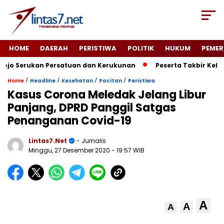
HOME
DAERAH
PERISTIWA
POLITIK
HUKUM
PEMER
o Serukan Persatuan dan Kerukunan
Peserta Takbir Kelili
/
/
/
/
Home
Headline
Kesehatan
Pacitan
Peristiwa
Kasus Corona Meledak Jelang Libur
Panjang, DPRD Panggil Satgas
Penanganan Covid-19
Lintas7.net
- Jurnalis
Minggu, 27 Desember 2020
- 19:57 WIB
A
A
A