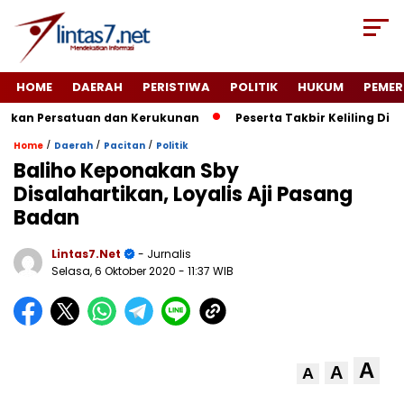
HOME
DAERAH
PERISTIWA
POLITIK
HUKUM
PEMER
kan Persatuan dan Kerukunan
Peserta Takbir Keliling Di N
/
/
/
Home
Daerah
Pacitan
Politik
Baliho Keponakan Sby
Disalahartikan, Loyalis Aji Pasang
Badan
Lintas7.net
- Jurnalis
Selasa, 6 Oktober 2020
- 11:37 WIB
A
A
A