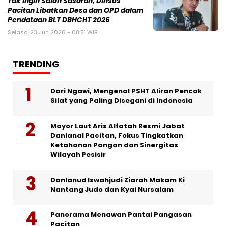
Tak Ingin Salah Sasaran, Dinsos
Pacitan Libatkan Desa dan OPD dalam
Pendataan BLT DBHCHT 2026
Selasa, 23 Jun 2026 - 08:51 WIB
TRENDING
Dari Ngawi, Mengenal PSHT Aliran Pencak
Silat yang Paling Disegani di Indonesia
Mayor Laut Aris Alfatah Resmi Jabat
Danlanal Pacitan, Fokus Tingkatkan
Ketahanan Pangan dan Sinergitas
Wilayah Pesisir
Danlanud Iswahjudi Ziarah Makam Ki
Nantang Judo dan Kyai Nursalam
Panorama Menawan Pantai Pangasan
Pacitan