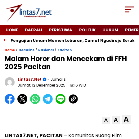
HOME
DAERAH
PERISTIWA
POLITIK
HUKUM
PEMER
Pengajian Umum Momen Lebaran, Camat Ngadirojo Seruka
/
/
/
Home
Headline
Nasional
Pacitan
Malam Horor dan Mencekam di FFH
2025 Pacitan
Lintas7.net
- Jurnalis
Jumat, 12 Desember 2025
- 18:16 WIB
A
A
A
LINTAS7.NET, PACITAN
– Komunitas Ruang Film