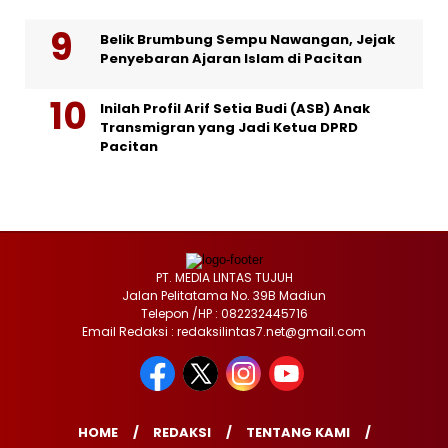
Belik Brumbung Sempu Nawangan, Jejak
Penyebaran Ajaran Islam di Pacitan
Inilah Profil Arif Setia Budi (ASB) Anak
Transmigran yang Jadi Ketua DPRD
Pacitan
PT. MEDIA LINTAS TUJUH
Jalan Pelitatama No. 39B Madiun
Telepon /HP : 082232445716
Email Redaksi : redaksilintas7.net@gmail.com
HOME
REDAKSI
TENTANG KAMI