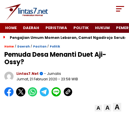
HOME
DAERAH
PERISTIWA
POLITIK
HUKUM
PEMER
Pengajian Umum Momen Lebaran, Camat Ngadirojo Seruka
/
/
/
Home
Daerah
Pacitan
Politik
Pemuda Desa Menanti Duet Aji-
Ossy?
Lintas7.net
- Jurnalis
Jumat, 21 Februari 2020
- 23:58 WIB
A
A
A