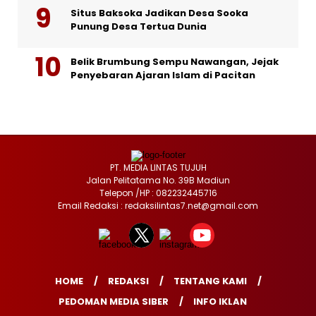
Situs Baksoka Jadikan Desa Sooka
Punung Desa Tertua Dunia
Belik Brumbung Sempu Nawangan, Jejak
Penyebaran Ajaran Islam di Pacitan
PT. MEDIA LINTAS TUJUH
Jalan Pelitatama No. 39B Madiun
Telepon /HP : 082232445716
Email Redaksi : redaksilintas7.net@gmail.com
HOME
REDAKSI
TENTANG KAMI
PEDOMAN MEDIA SIBER
INFO IKLAN