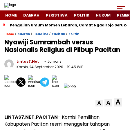
HOME
DAERAH
PERISTIWA
POLITIK
HUKUM
PEMER
Pengajian Umum Momen Lebaran, Camat Ngadirojo Seruka
/
/
/
/
Home
Daerah
Headline
Pacitan
Politik
Nyawiji Sumrambah versus
Nasionalis Religius di Pilbup Pacitan
Lintas7.net
- Jurnalis
Kamis, 24 September 2020
- 19:45 WIB
A
A
A
LINTAS7.NET,PACITAN
– Komisi Pemilihan
Kabupaten Pacitan resmi menggelar tahapan