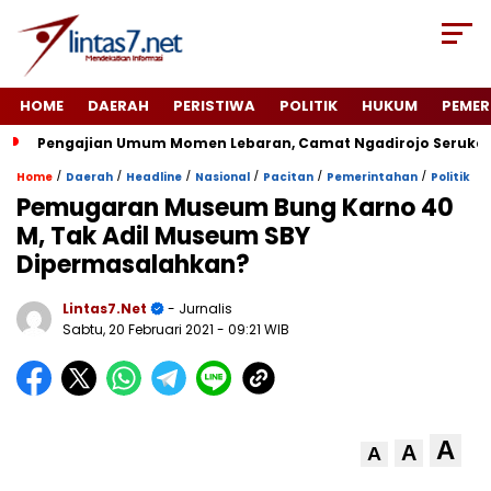
HOME
DAERAH
PERISTIWA
POLITIK
HUKUM
PEMER
Pengajian Umum Momen Lebaran, Camat Ngadirojo Seruka
/
/
/
/
/
/
Home
Daerah
Headline
Nasional
Pacitan
Pemerintahan
Politik
Pemugaran Museum Bung Karno 40
M, Tak Adil Museum SBY
Dipermasalahkan?
Lintas7.net
- Jurnalis
Sabtu, 20 Februari 2021
- 09:21 WIB
A
A
A