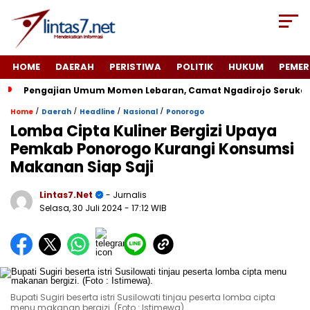
HOME
DAERAH
PERISTIWA
POLITIK
HUKUM
PEMER
Pengajian Umum Momen Lebaran, Camat Ngadirojo Seruka
/
/
/
/
Home
Daerah
Headline
Nasional
Ponorogo
Lomba Cipta Kuliner Bergizi Upaya
Pemkab Ponorogo Kurangi Konsumsi
Makanan Siap Saji
Lintas7.net
- Jurnalis
Selasa, 30 Juli 2024
- 17:12 WIB
Bupati Sugiri beserta istri Susilowati tinjau peserta lomba cipta
menu makanan bergizi. (Foto : Istimewa).