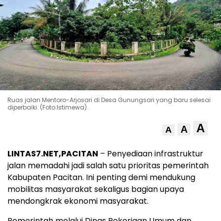
Ruas jalan Mentoro-Arjosari di Desa Gunungsari yang baru selesai
diperbaiki. (Foto:Istimewa).
A
A
A
LINTAS7.NET,PACITAN
– Penyediaan infrastruktur
jalan memadahi jadi salah satu prioritas pemerintah
Kabupaten Pacitan. Ini penting demi mendukung
mobilitas masyarakat sekaligus bagian upaya
mendongkrak ekonomi masyarakat.
Pemerintah melalui Dinas Pekerjaan Umum dan