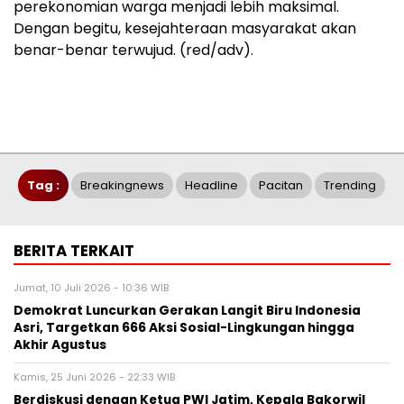
perekonomian warga menjadi lebih maksimal.
Dengan begitu, kesejahteraan masyarakat akan
benar-benar terwujud. (red/adv).
Tag :
Breakingnews
Headline
Pacitan
Trending
BERITA TERKAIT
Jumat, 10 Juli 2026 - 10:36 WIB
Demokrat Luncurkan Gerakan Langit Biru Indonesia
Asri, Targetkan 666 Aksi Sosial-Lingkungan hingga
Akhir Agustus
Kamis, 25 Juni 2026 - 22:33 WIB
Berdiskusi dengan Ketua PWI Jatim, Kepala Bakorwil