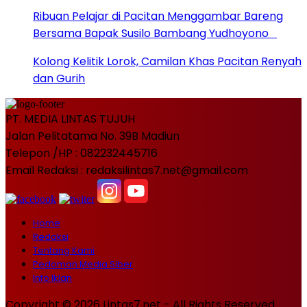
Ribuan Pelajar di Pacitan Menggambar Bareng
Bersama Bapak Susilo Bambang Yudhoyono
Kolong Kelitik Lorok, Camilan Khas Pacitan Renyah
dan Gurih
PT. MEDIA LINTAS TUJUH
Jalan Pelitatama No. 39B Madiun
Telepon /HP : 082232445716
Email Redaksi : redaksilintas7.net@gmail.com
Home
Redaksi
Tentang Kami
Pedoman Media Siber
Info Iklan
Copyright © 2026 Lintas7.net - All Rights Reserved