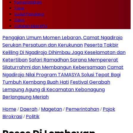
Pemerintahan
Tajuk
Sudut Pandang
Opini
Catatan Mas KPU
Pengajian Umum Momen Lebaran, Camat Ngadirojo
Serukan Persatuan dan Kerukunan
Peserta Takbir
Keliling Di Ngadirojo Dihimbau Jaga Keselamatan dan
Ketertiban
Safari Ramadhan Sarana Mempererat
Silaturrahmi dan Membangun Kebersamaan
Camat
Ngadirojo Nilai Program TAMASYA Solusi Tepat Bagi
Tumbuh Kembang Buah Hati
Festival Gerabah
Lempung Agung di Kecamatan Kebonagung
Berlangsung Meriah
Home
Daerah
Magetan
Pemerintahan
Pojok
/
/
/
/
Birokrasi
Politik
/