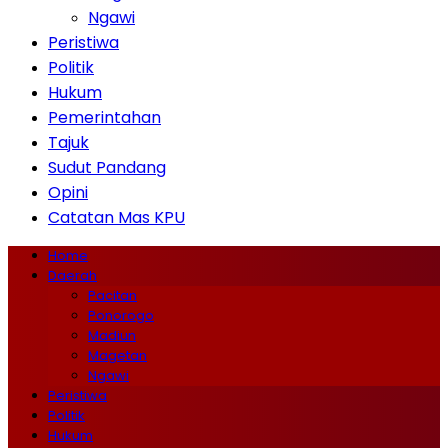
Ngawi
Peristiwa
Politik
Hukum
Pemerintahan
Tajuk
Sudut Pandang
Opini
Catatan Mas KPU
Home
Daerah
Pacitan
Ponorogo
Madiun
Magetan
Ngawi
Peristiwa
Politik
Hukum