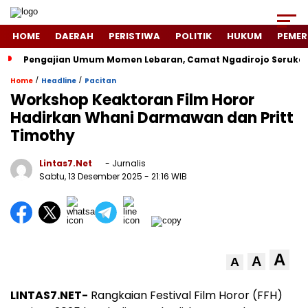
HOME
DAERAH
PERISTIWA
POLITIK
HUKUM
PEMER
Pengajian Umum Momen Lebaran, Camat Ngadirojo Seruka
/
/
Home
Headline
Pacitan
Workshop Keaktoran Film Horor
Hadirkan Whani Darmawan dan Pritt
Timothy
Lintas7.net
- Jurnalis
Sabtu, 13 Desember 2025
- 21:16 WIB
A
A
A
LINTAS7.NET-
Rangkaian Festival Film Horor (FFH)