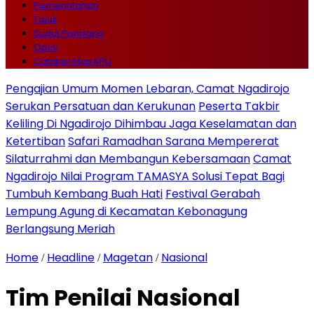
Pemerintahan
Tajuk
Sudut Pandang
Opini
Catatan Mas KPU
Pengajian Umum Momen Lebaran, Camat Ngadirojo
Serukan Persatuan dan Kerukunan
Peserta Takbir
Keliling Di Ngadirojo Dihimbau Jaga Keselamatan dan
Ketertiban
Safari Ramadhan Sarana Mempererat
Silaturrahmi dan Membangun Kebersamaan
Camat
Ngadirojo Nilai Program TAMASYA Solusi Tepat Bagi
Tumbuh Kembang Buah Hati
Festival Gerabah
Lempung Agung di Kecamatan Kebonagung
Berlangsung Meriah
Home
Headline
Magetan
Nasional
/
/
/
Tim Penilai Nasional