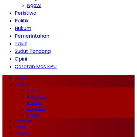
Ngawi
Peristiwa
Politik
Hukum
Pemerintahan
Tajuk
Sudut Pandang
Opini
Catatan Mas KPU
Home
Daerah
Pacitan
Ponorogo
Madiun
Magetan
Ngawi
Peristiwa
Politik
Hukum