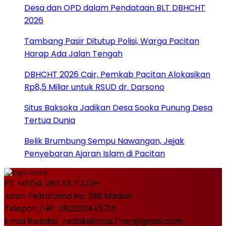
Desa dan OPD dalam Pendataan BLT DBHCHT
2026
Tambang Pasir Ditutup Polisi, Warga Pacitan
Harap Ada Jalan Tengah
DBHCHT 2026 Cair, Pemkab Pacitan Alokasikan
Rp8,5 Miliar untuk RSUD dr. Darsono
Situs Baksoka Jadikan Desa Sooka Punung Desa
Tertua Dunia
Belik Brumbung Sempu Nawangan, Jejak
Penyebaran Ajaran Islam di Pacitan
PT. MEDIA LINTAS TUJUH
Jalan Pelitatama No. 39B Madiun
Telepon /HP : 082232445716
Email Redaksi : redaksilintas7.net@gmail.com