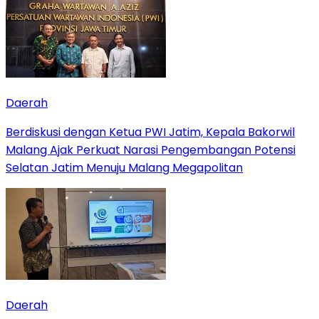
Daerah
Berdiskusi dengan Ketua PWI Jatim, Kepala Bakorwil
Malang Ajak Perkuat Narasi Pengembangan Potensi
Selatan Jatim Menuju Malang Megapolitan
Daerah