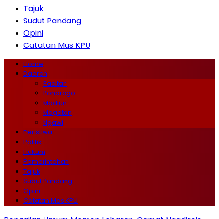
Tajuk
Sudut Pandang
Opini
Catatan Mas KPU
Home
Daerah
Pacitan
Ponorogo
Madiun
Magetan
Ngawi
Peristiwa
Politik
Hukum
Pemerintahan
Tajuk
Sudut Pandang
Opini
Catatan Mas KPU