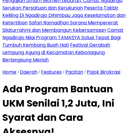
Pengajian Umum Momen Lebaran, Camat Ngadirojo
Serukan Persatuan dan Kerukunan
Peserta Takbir
Keliling Di Ngadirojo Dihimbau Jaga Keselamatan dan
Ketertiban
Safari Ramadhan Sarana Mempererat
Silaturrahmi dan Membangun Kebersamaan
Camat
Ngadirojo Nilai Program TAMASYA Solusi Tepat Bagi
Tumbuh Kembang Buah Hati
Festival Gerabah
Lempung Agung di Kecamatan Kebonagung
Berlangsung Meriah
Home
Daerah
Features
Pacitan
Pojok Birokrasi
/
/
/
/
Ada Program Bantuan
UKM Senilai 1,2 Juta, Ini
Syarat dan Cara
Aksesnya!