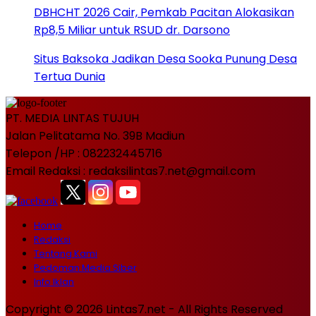
DBHCHT 2026 Cair, Pemkab Pacitan Alokasikan
Rp8,5 Miliar untuk RSUD dr. Darsono
Situs Baksoka Jadikan Desa Sooka Punung Desa
Tertua Dunia
PT. MEDIA LINTAS TUJUH
Jalan Pelitatama No. 39B Madiun
Telepon /HP : 082232445716
Email Redaksi : redaksilintas7.net@gmail.com
Home
Redaksi
Tentang Kami
Pedoman Media Siber
Info Iklan
Copyright © 2026 Lintas7.net - All Rights Reserved