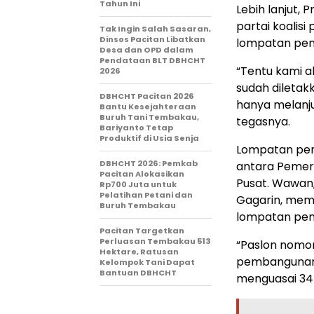
Tahun Ini
Lebih lanjut,
partai koali
Tak Ingin Salah Sasaran,
Dinsos Pacitan Libatkan
lompatan pem
Desa dan OPD dalam
Pendataan BLT DBHCHT
“Tentu kami 
2026
sudah diletakk
DBHCHT Pacitan 2026
hanya melanj
Bantu Kesejahteraan
Buruh Tani Tembakau,
tegasnya.
Bariyanto Tetap
Produktif di Usia Senja
Lompatan pemb
DBHCHT 2026: Pemkab
antara Pemer
Pacitan Alokasikan
Pusat. Wawan,
Rp700 Juta untuk
Pelatihan Petani dan
Gagarin, mem
Buruh Tembakau
lompatan pem
Pacitan Targetkan
Perluasan Tembakau 513
“Paslon nomor
Hektare, Ratusan
pembangunan Pa
Kelompok Tani Dapat
Bantuan DBHCHT
menguasai 34 d