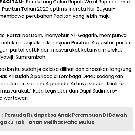
,PACITAN-
Pendukung Calon Bupati Wakil Bupati nomor
bup Pacitan Tahun 2020 optimis Indrata Nur Bayuaji-
a membawa perubahan Pacitan yang lebih maju
itisi Partai NasDem, menyebut Aji-Gagarin, mempunyai
 untuk mewujudkan kemajuan Pacitan. Kapasitas paslon
an partai politik dan masyarakat katanya, melekat
Nyawiji-Sumrambah.
aslon itu sudah jelas bisa dilihat dan dirasakan langsung
as Aji sudah 3 periode di Lembaga DPRD sedangkan
ngalaman selama 4 periode. Artinya secara kualitas
i masyarakat,” kata Legislator dari Dapil Sudimoro-
da wartawan.
:
Pemuda Rudapeksa Anak Perempuan Di Bawah
gaku Tak Tahan Melihat Paha Mulus