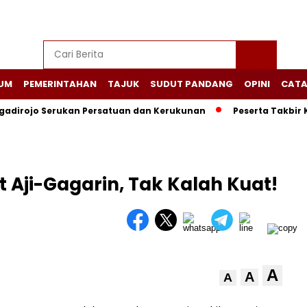
UM
PEMERINTAHAN
TAJUK
SUDUT PANDANG
OPINI
CATA
adirojo Serukan Persatuan dan Kerukunan
Peserta Takbir 
t Aji-Gagarin, Tak Kalah Kuat!
A
A
A