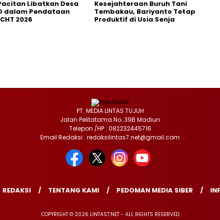
Pacitan Libatkan Desa
Kesejahteraan Buruh Tani
D dalam Pendataan
Tembakau, Bariyanto Tetap
HCHT 2026
Produktif di Usia Senja
PT. MEDIA LINTAS TUJUH
Jalan Pelitatama No. 39B Madiun
Telepon /HP : 082232445716
Email Redaksi : redaksilintas7.net@gmail.com
REDAKSI
TENTANG KAMI
PEDOMAN MEDIA SIBER
IN
COPYRIGHT © 2026 LINTAS7.NET - ALL RIGHTS RESERVED