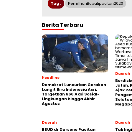
Tag :
PemilihanBupatipacitan2020
Berita Terbaru
Daerah
Headline
Berdisk
Demokrat Luncurkan Gerakan
Jatim, 
Langit Biru Indonesia Asri,
Ajak Pe
Targetkan 666 Aksi Sosial-
Pengem
Lingkungan hingga Akhir
Selatan
Agustus
Megapo
Daerah
Daerah
RSUD dr Darsono Pacitan
Tak Ing