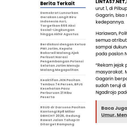
LINTAS7.NET
Berita Terkait
urut 1, di Pil
Demokrat Luncurkan
Gagarin, bis
Gerakan Langit Biru
kedepannya.
Indonesia Asri,
Targetkan 666 Aksi
Sosial-Lingkungan
Hariawan, Pol
hingga Akhir Agustus
semua atribut
Berdiskusi dengan Ketua
sampai dukung
PWI Jatim, Kepala
Bakorwil Malang Ajak
pada paslon 
Perkuat Narasi
Pengembangan Potensi
“Rekam jejak p
Selatan Jatim Menuju
Malang Megapolitan
masyarakat. M
Gagarin berpa
Keaktifan JKN Pacitan
Tembus 74 Persen, BPJS
sudah teruji d
Kesehatan Pacu
Ngadirojo pa
Perburuan 21 Ribu
Peserta
RSUD dr Darsono Pacitan
Baca Juga 
Kantongi Rp8 Miliar
Umur, Men
DBHCHT 2026, Gedung
Rawat Jalan Tahap III
Ditarget Rampung