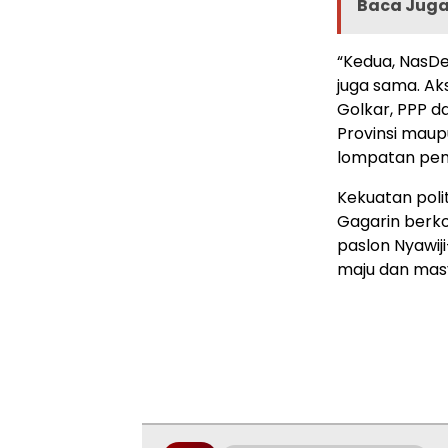
Baca Juga 
“Kedua, NasDe
juga sama. Ak
Golkar, PPP d
Provinsi maupu
lompatan pem
Kekuatan polit
Gagarin berko
paslon Nyawi
maju dan masy