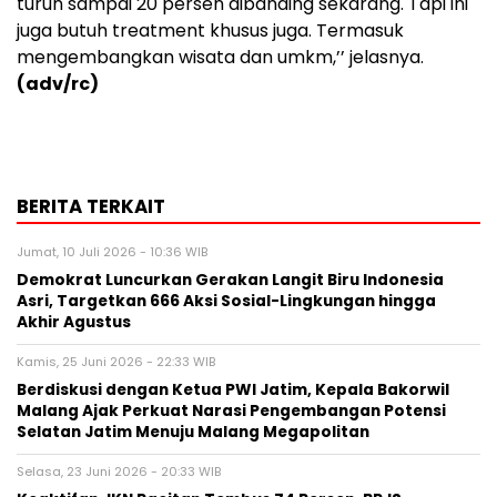
turun sampai 20 persen dibanding sekarang. Tapi ini
juga butuh treatment khusus juga. Termasuk
mengembangkan wisata dan umkm,’’ jelasnya.
(adv/rc)
BERITA TERKAIT
Jumat, 10 Juli 2026 - 10:36 WIB
Demokrat Luncurkan Gerakan Langit Biru Indonesia
Asri, Targetkan 666 Aksi Sosial-Lingkungan hingga
Akhir Agustus
Kamis, 25 Juni 2026 - 22:33 WIB
Berdiskusi dengan Ketua PWI Jatim, Kepala Bakorwil
Malang Ajak Perkuat Narasi Pengembangan Potensi
Selatan Jatim Menuju Malang Megapolitan
Selasa, 23 Juni 2026 - 20:33 WIB