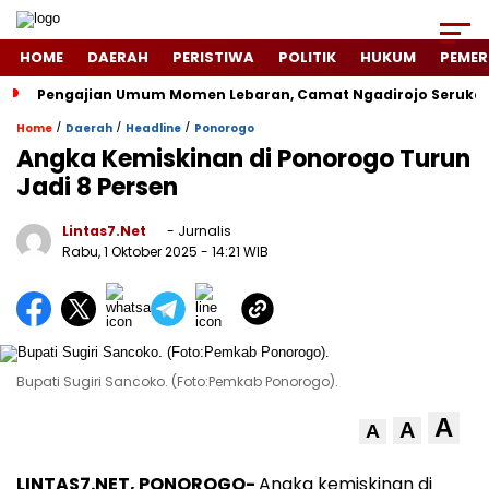
HOME
DAERAH
PERISTIWA
POLITIK
HUKUM
PEMER
Pengajian Umum Momen Lebaran, Camat Ngadirojo Seruka
/
/
/
Home
Daerah
Headline
Ponorogo
Angka Kemiskinan di Ponorogo Turun
Jadi 8 Persen
Lintas7.net
- Jurnalis
Rabu, 1 Oktober 2025
- 14:21 WIB
Bupati Sugiri Sancoko. (Foto:Pemkab Ponorogo).
A
A
A
LINTAS7.NET, PONOROGO-
Angka kemiskinan di