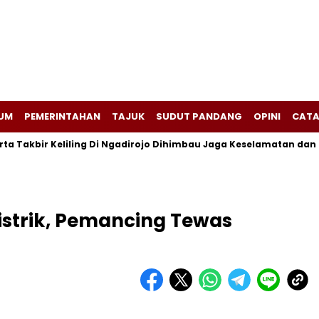
UM
PEMERINTAHAN
TAJUK
SUDUT PANDANG
OPINI
CATA
Takbir Keliling Di Ngadirojo Dihimbau Jaga Keselamatan dan Ket
istrik, Pemancing Tewas