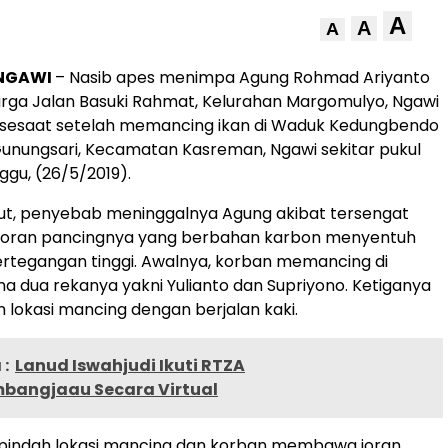
A
A
A
 NGAWI
– Nasib apes menimpa Agung Rohmad Ariyanto
warga Jalan Basuki Rahmat, Kelurahan Margomulyo, Ngawi
l sesaat setelah memancing ikan di Waduk Kedungbendo
unungsari, Kecamatan Kasreman, Ngawi sekitar pukul
ggu, (26/5/2019).
ut, penyebab meninggalnya Agung akibat tersengat
ah joran pancingnya yang berbahan karbon menyentuh
 bertegangan tinggi. Awalnya, korban memancing di
 dua rekanya yakni Yulianto dan Supriyono. Ketiganya
 lokasi mancing dengan berjalan kaki.
:
Lanud Iswahjudi Ikuti RTZA
mbangjaau Secara Virtual
 pindah lokasi mancing dan korban membawa joran