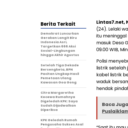
Lintas7.net,
Berita Terkait
(24). Lelaki 
Demokrat Luncurkan
itu meningga
Gerakan Langit Biru
masuk Desa G
Indonesia Asri,
Targetkan 666 Aksi
09.00 WIB, Min
Sosial-Lingkungan
hingga Akhir Agustus
Polisi menyeb
Setelah Tiga Dekade
listrik setel
Bersengketa, BPN
Pacitan Ungkap Hasil
kabel listrik
Pemetaan Ulang
waduk bersama
Kawasan Goa Gong
hendak pindah
Citra Margaretha
Kecewa Rumahnya
Digeledah KPK: Saya
Baca Juga 
Sudah Dijadwalkan
Diperiksa
Puslaikla
KPK Geledah Rumah
Pengusaha Sukses Asal
“Saat itu mau