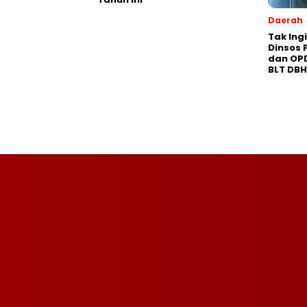
Daerah
Tak Ing
Dinsos 
dan OP
BLT DB