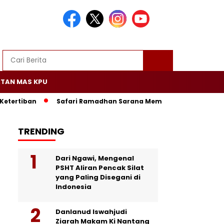
TAN MAS KPU
ertiban
Safari Ramadhan Sarana Mempererat Silaturrahm
TRENDING
Dari Ngawi, Mengenal
PSHT Aliran Pencak Silat
yang Paling Disegani di
Indonesia
Danlanud Iswahjudi
Ziarah Makam Ki Nantang