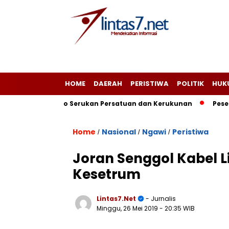
HOME
DAERAH
PERISTIWA
POLITIK
HUK
mat Ngadirojo Serukan Persatuan dan Kerukunan
Peserta 
Home
Nasional
Ngawi
Peristiwa
/
/
/
Joran Senggol Kabel L
Kesetrum
Lintas7.net
- Jurnalis
Minggu, 26 Mei 2019
- 20:35 WIB