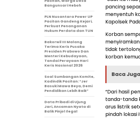
Pacitan, Warga Desa
Bangunsari Heboh
pancing sepan
menyentuh kab
PLN Nusantara Power UP
Kapolsek Pada
Pacitan Gandeng Kejari,
Perkuat Penanganan
Hukum Perdata dan TUN
Korban sempat
menyiramkan a
Bakorwil III Malang
Terima Keris Pusaka
tidak tertolon
Presiden Prabowo Dan
korban kemudi
Menteri Kebudayaan,
Tandai Perayaan Hari
Keris Nasional 2026
Baca Juga 
Soal Sumbangan Komite,
Kadindik Pacitan: “Jer
Basuki Mawa Beya, Demi
Pendidikan Lebih Baik”
“Dari hasil p
tanda-tanda k
Data Pribadi di Ujung
arus listrik s
Jari, Ancaman Nyata di
Balik Pinjol Ilegal
pindah lokasi 