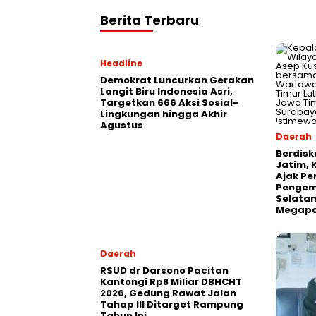
Berita Terbaru
Headline
Demokrat Luncurkan Gerakan
Langit Biru Indonesia Asri,
Targetkan 666 Aksi Sosial-
Lingkungan hingga Akhir
Agustus
Daerah
Berdisk
Jatim, 
Ajak Pe
Pengem
Selatan
Megapo
Daerah
RSUD dr Darsono Pacitan
Kantongi Rp8 Miliar DBHCHT
2026, Gedung Rawat Jalan
Tahap III Ditarget Rampung
Tahun Ini