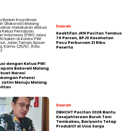
Daerah
Keaktifan JKN Pacitan Tembus
74 Persen, BPJS Kesehatan
Pacu Perburuan 21 Ribu
Peserta
usi dengan Ketua PWI
Kepala Bakorwil Malang
rkuat Narasi
bangan Potensi
 Jatim Menuju Malang
litan
Daerah
DBHCHT Pacitan 2026 Bantu
Kesejahteraan Buruh Tani
Tembakau, Bariyanto Tetap
Produktif di Usia Senja