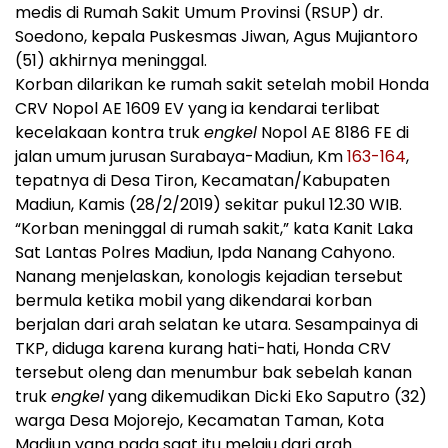
medis di Rumah Sakit Umum Provinsi (RSUP) dr.
Soedono, kepala Puskesmas Jiwan, Agus Mujiantoro
(51) akhirnya meninggal.
Korban dilarikan ke rumah sakit setelah mobil Honda
CRV Nopol AE 1609 EV yang ia kendarai terlibat
kecelakaan kontra truk
engkel
Nopol AE 8186 FE di
jalan umum jurusan Surabaya-Madiun, Km
163-164
,
tepatnya di Desa Tiron, Kecamatan/Kabupaten
Madiun, Kamis (28/2/2019) sekitar pukul 12.30 WIB.
“Korban meninggal di rumah sakit,” kata Kanit Laka
Sat Lantas Polres Madiun, Ipda Nanang Cahyono.
Nanang menjelaskan, konologis kejadian tersebut
bermula ketika mobil yang dikendarai korban
berjalan dari arah selatan ke utara. Sesampainya di
TKP, diduga karena kurang hati-hati, Honda CRV
tersebut oleng dan menumbur bak sebelah kanan
truk
engkel
yang dikemudikan Dicki Eko Saputro (32)
warga Desa Mojorejo, Kecamatan Taman, Kota
Madiun yang pada saat itu melaju dari arah