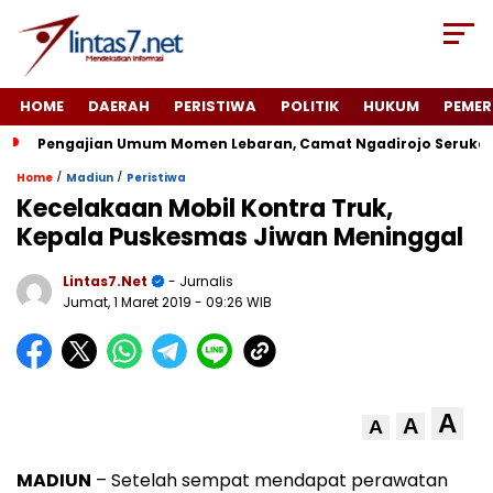
HOME
DAERAH
PERISTIWA
POLITIK
HUKUM
PEMER
Pengajian Umum Momen Lebaran, Camat Ngadirojo Seruka
/
/
Home
Madiun
Peristiwa
Kecelakaan Mobil Kontra Truk,
Kepala Puskesmas Jiwan Meninggal
Lintas7.net
- Jurnalis
Jumat, 1 Maret 2019
- 09:26 WIB
A
A
A
MADIUN
– Setelah sempat mendapat perawatan