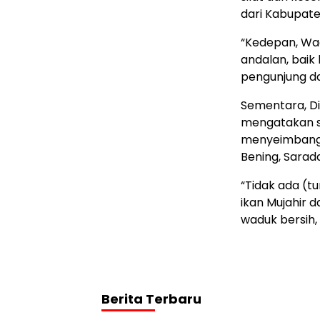
dari Kabupate
“Kedepan, Wad
andalan, bai
pengunjung da
Sementara, Di
mengatakan sel
menyeimbangk
Bening, Sarad
“Tidak ada (t
ikan Mujahir 
waduk bersih,
Berita Terbaru