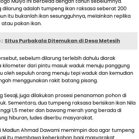
 Bogo Mulyo ini berbeda dengan tahun sebelumnya.
ng dilarung adalah tumpeng ikan raksasa seberat 200
un itu bukanlah ikan sesungguhnya, melainkan replika
t atau pakan ikan.
:
Situs Purbakala Ditemukan di Desa Metesih
ersebut, sebelum dilarung terlebih dahulu diarak
 kilometer dari pintu masuk waduk menuju panggung
u oleh sepuluh orang menuju tepi waduk dan kemudian
engah menggunakan rakit batang pisang.
ng Sesaji, juga dilakukan prosesi penanaman pohon di
k. Sementara, dua tumpeng raksasa berisikan ikan Nila
tinggi 1,5 meter dan bawang merah yang berada di
g hiburan, ludes diserbu masyarakat.
ti Madiun Ahmad Dawami memimpin doa agar tumpeng
esaji itu membawa keberkahan bagi masyarakat