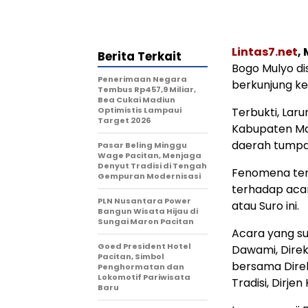
Lintas7.net
,
Berita Terkait
Bogo Mulyo d
Penerimaan Negara
berkunjung k
Tembus Rp457,9 Miliar,
Bea Cukai Madiun
Optimistis Lampaui
Terbukti, Laru
Target 2026
Kabupaten Mad
daerah tumpah
Pasar Beling Minggu
Wage Pacitan, Menjaga
Denyut Tradisi di Tengah
Fenomena ter
Gempuran Modernisasi
terhadap aca
PLN Nusantara Power
atau Suro ini.
Bangun Wisata Hijau di
Sungai Maron Pacitan
Acara yang su
Goed President Hotel
Dawami, Direk
Pacitan, Simbol
bersama Dire
Penghormatan dan
Lokomotif Pariwisata
Tradisi, Dirje
Baru