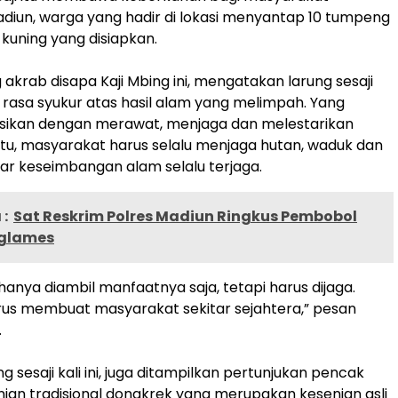
iun, warga yang hadir di lokasi menyantap 10 tumpeng
 kuning yang disiapkan.
 akrab disapa Kaji Mbing ini, mengatakan larung sesaji
 rasa syukur atas hasil alam yang melimpah. Yang
sikan dengan merawat, menjaga dan melestarikan
itu, masyarakat harus selalu menjaga hutan, waduk dan
gar keseimbangan alam selalu terjaga.
:
Sat Reskrim Polres Madiun Ringkus Pembobol
Nglames
hanya diambil manfaatnya saja, tetapi harus dijaga.
arus membuat masyarakat sekitar sejahtera,” pesan
.
g sesaji kali ini, juga ditampilkan pertunjukan pencak
enian tradisional dongkrek yang merupakan kesenian asli