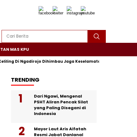
TAN MAS KPU
Keliling Di Ngadirojo Dihimbau Jaga Keselamatan dan Ketertiban
TRENDING
Dari Ngawi, Mengenal
PSHT Aliran Pencak Silat
yang Paling Disegani di
Indonesia
Mayor Laut Aris Alfatah
Resmi Jabat Danlanal