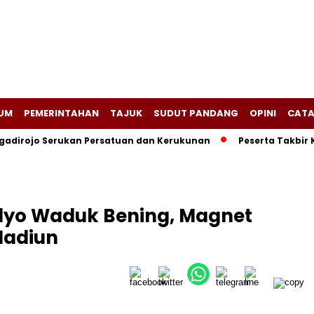
UM
PEMERINTAHAN
TAJUK
SUDUT PANDANG
OPINI
CATA
adirojo Serukan Persatuan dan Kerukunan
Peserta Takbir 
ulyo Waduk Bening, Magnet
Madiun