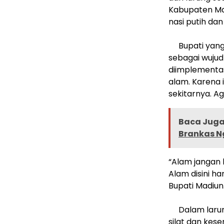
Kabupaten Mad
nasi putih dan
Bupati yang
sebagai wujud
diimplementa
alam. Karena 
sekitarnya. A
Baca Juga 
Brankas 
“Alam jangan 
Alam disini h
Bupati Madiun
Dalam larun
silat dan kes