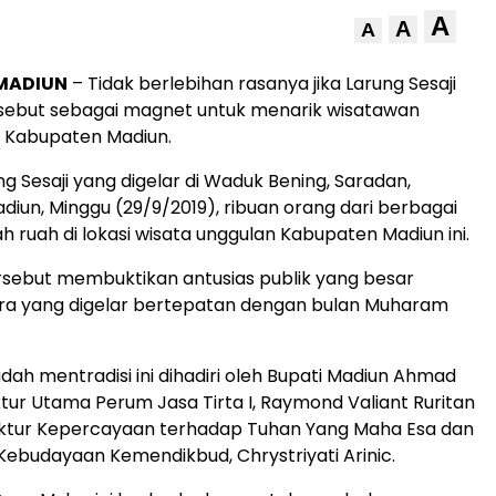
A
A
A
 MADIUN
– Tidak berlebihan rasanya jika Larung Sesaji
isebut sebagai magnet untuk menarik wisatawan
e Kabupaten Madiun.
ng Sesaji yang digelar di Waduk Bening, Saradan,
iun, Minggu (29/9/2019), ribuan orang dari berbagai
 ruah di lokasi wisata unggulan Kabupaten Madiun ini.
sebut membuktikan antusias publik yang besar
ra yang digelar bertepatan dengan bulan Muharam
dah mentradisi ini dihadiri oleh Bupati Madiun Ahmad
tur Utama Perum Jasa Tirta I, Raymond Valiant Ruritan
ktur Kepercayaan terhadap Tuhan Yang Maha Esa dan
n Kebudayaan Kemendikbud, Chrystriyati Arinic.