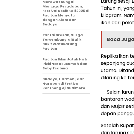
Larung sesaji
Merawat Sungai
Menjaga Peradaban,
Tahun ini, ya
Festival Resik Kali 2025 di
kilogram. Nam
Pacitan Menyatu
dengan Alam dan
ikan dari pele
Budaya
Pantai Bresah, Surga
Baca Juga 
Tersembunyi di Balik
Bukit Watukarung
Pacitan
Replika ikan t
Pacitan Bikin Jatuh Hati
sepanjang dua
Rizki Natakusumah dan
Beby Tsabina
utama. Ditand
dilarung ke t
Budaya, Harmoni, dan
Harapan di Festival
Kenthong Aji Sudimoro
Selain laru
bantaran wadu
dan Mujair se
depan panggun
Setelah Bupa
dan larung s