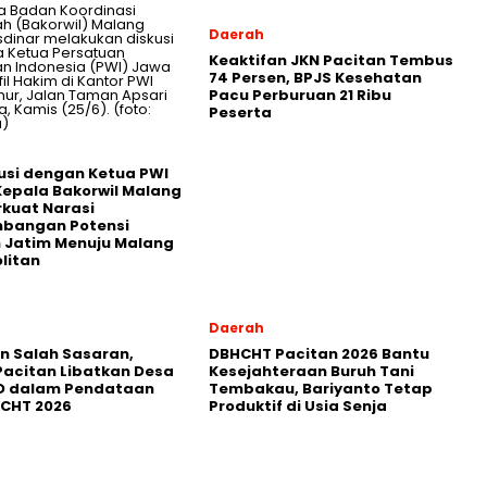
Daerah
Keaktifan JKN Pacitan Tembus
74 Persen, BPJS Kesehatan
Pacu Perburuan 21 Ribu
Peserta
usi dengan Ketua PWI
Kepala Bakorwil Malang
rkuat Narasi
bangan Potensi
 Jatim Menuju Malang
litan
Daerah
in Salah Sasaran,
DBHCHT Pacitan 2026 Bantu
Pacitan Libatkan Desa
Kesejahteraan Buruh Tani
D dalam Pendataan
Tembakau, Bariyanto Tetap
HCHT 2026
Produktif di Usia Senja