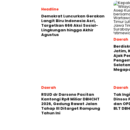
Headline
Demokrat Luncurkan Gerakan
Langit Biru Indonesia Asri,
Targetkan 666 Aksi Sosial-
Lingkungan hingga Akhir
Agustus
Daerah
Berdisk
Jatim, 
Ajak Pe
Pengem
Selatan
Megapo
Daerah
Daerah
RSUD dr Darsono Pacitan
Tak Ing
Kantongi Rp8 Miliar DBHCHT
Dinsos 
2026, Gedung Rawat Jalan
dan OP
Tahap III Ditarget Rampung
BLT DB
Tahun Ini