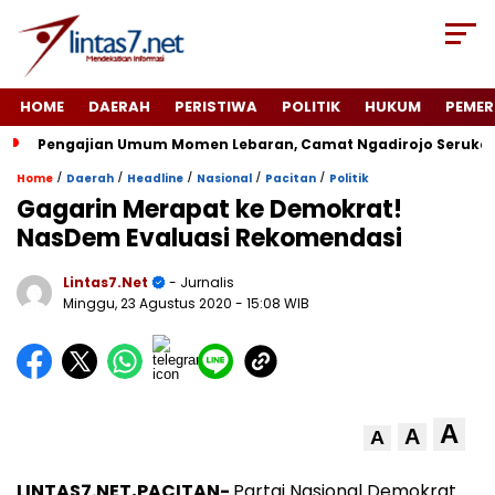
HOME
DAERAH
PERISTIWA
POLITIK
HUKUM
PEMER
Pengajian Umum Momen Lebaran, Camat Ngadirojo Seruka
/
/
/
/
/
Home
Daerah
Headline
Nasional
Pacitan
Politik
Gagarin Merapat ke Demokrat!
NasDem Evaluasi Rekomendasi
Lintas7.net
- Jurnalis
Minggu, 23 Agustus 2020
- 15:08 WIB
A
A
A
LINTAS7.NET,PACITAN-
Partai Nasional Demokrat