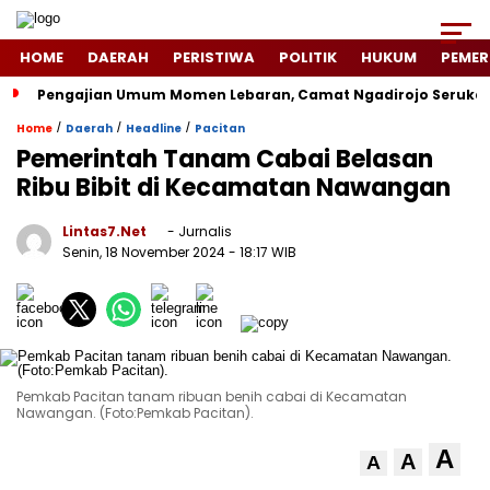
HOME
DAERAH
PERISTIWA
POLITIK
HUKUM
PEMER
Pengajian Umum Momen Lebaran, Camat Ngadirojo Seruka
/
/
/
Home
Daerah
Headline
Pacitan
Pemerintah Tanam Cabai Belasan
Ribu Bibit di Kecamatan Nawangan
Lintas7.net
- Jurnalis
Senin, 18 November 2024
- 18:17 WIB
Pemkab Pacitan tanam ribuan benih cabai di Kecamatan
Nawangan. (Foto:Pemkab Pacitan).
A
A
A