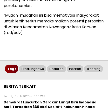
perokonomian.
“Mudah-mudahan ini bisa memotivasi masyarakat
untuk lebih serius memaksimalkan potensi pertanian
di wilayah Kecaamatan Nawangan,” kata Karwan.
(red/adv).
Tag :
Breakingnews
Headline
Pacitan
Trending
BERITA TERKAIT
Jumat, 10 Juli 2026 - 10:36 WIB
Demokrat Luncurkan Gerakan Langit Biru Indonesia
Asri, Targetkan 666 Aksi Sosial-Lingkungan hingga