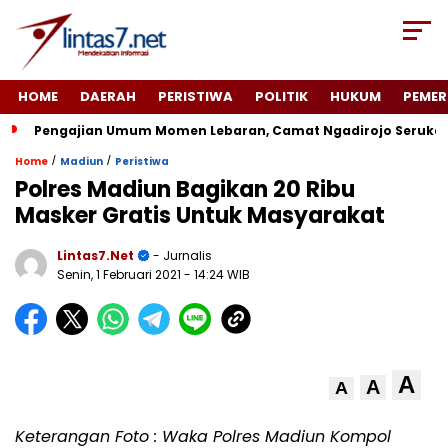
HOME
DAERAH
PERISTIWA
POLITIK
HUKUM
PEMER
Pengajian Umum Momen Lebaran, Camat Ngadirojo Seruka
/
/
Home
Madiun
Peristiwa
Polres Madiun Bagikan 20 Ribu
Masker Gratis Untuk Masyarakat
Lintas7.net
- Jurnalis
Senin, 1 Februari 2021
- 14:24 WIB
A
A
A
Keterangan Foto : Waka Polres Madiun Kompol