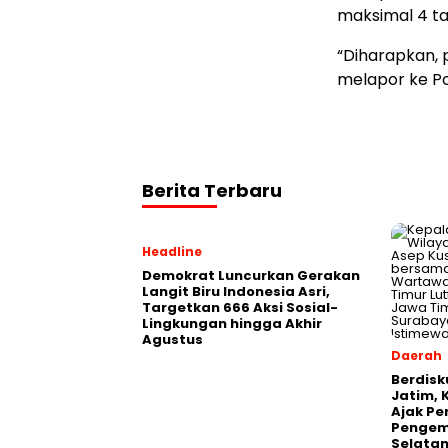
maksimal 4 ta
“Diharapkan, 
melapor ke Po
Berita Terbaru
Headline
Demokrat Luncurkan Gerakan
Langit Biru Indonesia Asri,
Targetkan 666 Aksi Sosial-
Lingkungan hingga Akhir
Agustus
Daerah
Berdisk
Jatim, 
Ajak Pe
Pengem
Selatan