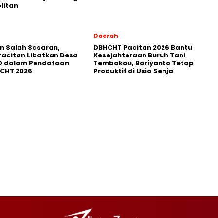
litan
Daerah
in Salah Sasaran,
DBHCHT Pacitan 2026 Bantu
Pacitan Libatkan Desa
Kesejahteraan Buruh Tani
D dalam Pendataan
Tembakau, Bariyanto Tetap
HCHT 2026
Produktif di Usia Senja