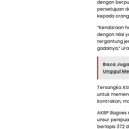
dengan berpu
persetujuan d
kepada orang 
“Kendaraan ha
dengan nilai y
tergantung j
gadainya,” ura
Baca Juga 
Unggul M
Tersangka AS
untuk memenuh
kontrakan, m
AKBP Bagoes 
unsur penipua
berlapis 372