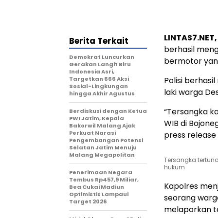
LINTAS7.NET
Berita Terkait
berhasil men
Demokrat Luncurkan
bermotor yan
Gerakan Langit Biru
Indonesia Asri,
Targetkan 666 Aksi
Polisi berhasi
Sosial-Lingkungan
laki warga D
hingga Akhir Agustus
“Tersangka ka
Berdiskusi dengan Ketua
PWI Jatim, Kepala
WIB di Bojone
Bakorwil Malang Ajak
Perkuat Narasi
press release
Pengembangan Potensi
Selatan Jatim Menuju
Malang Megapolitan
Tersangka tertun
hukum
Penerimaan Negara
Tembus Rp457,9 Miliar,
Kapolres menj
Bea Cukai Madiun
Optimistis Lampaui
seorang warg
Target 2026
melaporkan te