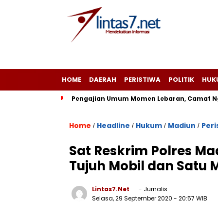
HOME
DAERAH
PERISTIWA
POLITIK
HUK
Pengajian Umum Momen Lebaran, Camat Ng
Home
Headline
Hukum
Madiun
Peri
/
/
/
/
Sat Reskrim Polres Ma
Tujuh Mobil dan Satu
Lintas7.net
- Jurnalis
Selasa, 29 September 2020
- 20:57 WIB