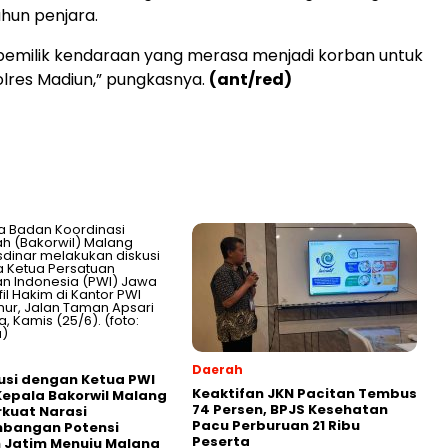
hun penjara.
pemilik kendaraan yang merasa menjadi korban untuk
lres Madiun,” pungkasnya.
(ant/red)
Daerah
usi dengan Ketua PWI
Keaktifan JKN Pacitan Tembus
Kepala Bakorwil Malang
74 Persen, BPJS Kesehatan
rkuat Narasi
Pacu Perburuan 21 Ribu
bangan Potensi
Peserta
 Jatim Menuju Malang