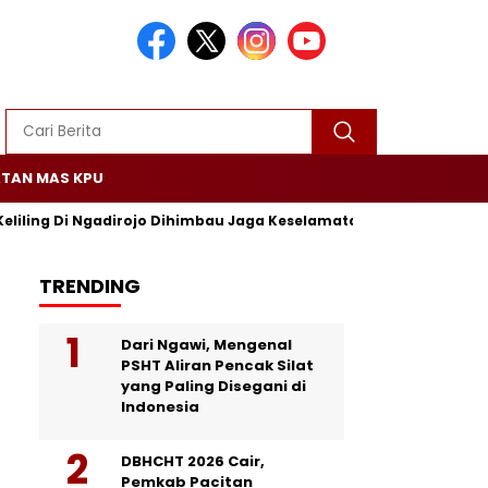
TAN MAS KPU
Keliling Di Ngadirojo Dihimbau Jaga Keselamatan dan Ketertiban
TRENDING
Dari Ngawi, Mengenal
PSHT Aliran Pencak Silat
yang Paling Disegani di
Indonesia
DBHCHT 2026 Cair,
Pemkab Pacitan