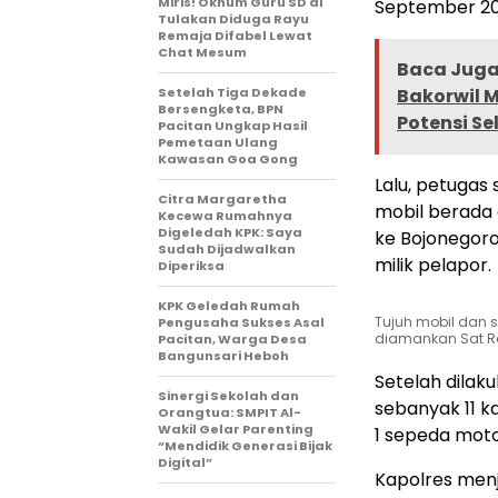
Miris! Oknum Guru SD di
September 20
Tulakan Diduga Rayu
Remaja Difabel Lewat
Chat Mesum
Baca Juga 
Setelah Tiga Dekade
Bakorwil 
Bersengketa, BPN
Potensi S
Pacitan Ungkap Hasil
Pemetaan Ulang
Kawasan Goa Gong
Lalu, petugas
Citra Margaretha
mobil berada 
Kecewa Rumahnya
Digeledah KPK: Saya
ke Bojonegor
Sudah Dijadwalkan
milik pelapor.
Diperiksa
KPK Geledah Rumah
Tujuh mobil dan s
Pengusaha Sukses Asal
diamankan Sat Re
Pacitan, Warga Desa
Bangunsari Heboh
Setelah dila
Sinergi Sekolah dan
sebanyak 11 k
Orangtua: SMPIT Al-
Wakil Gelar Parenting
1 sepeda moto
“Mendidik Generasi Bijak
Digital”
Kapolres menj