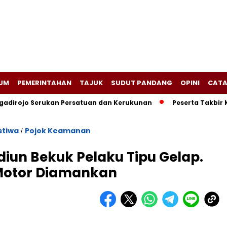
UM
PEMERINTAHAN
TAJUK
SUDUT PANDANG
OPINI
CATA
adirojo Serukan Persatuan dan Kerukunan
Peserta Takbir 
stiwa
Pojok Keamanan
/
diun Bekuk Pelaku Tipu Gelap.
 Motor Diamankan