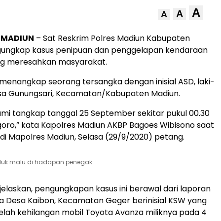
A
A
A
, MADIUN
– Sat Reskrim Polres Madiun Kabupaten
gungkap kasus penipuan dan penggelapan kendaraan
g meresahkan masyarakat.
l menangkap seorang tersangka dengan inisial ASD, laki-
esa Gunungsari, Kecamatan/Kabupaten Madiun.
mi tangkap tanggal 25 September sekitar pukul 00.30
goro,” kata Kapolres Madiun AKBP Bagoes Wibisono saat
 di Mapolres Madiun, Selasa (29/9/2020) petang.
duk malu di hadapan penegak
elaskan, pengungkapan kasus ini berawal dari laporan
a Desa Kaibon, Kecamatan Geger berinisial KSW yang
lah kehilangan mobil Toyota Avanza miliknya pada 4