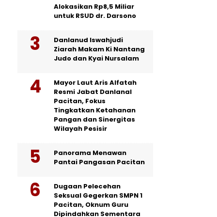
Alokasikan Rp8,5 Miliar
untuk RSUD dr. Darsono
Danlanud Iswahjudi
Ziarah Makam Ki Nantang
Judo dan Kyai Nursalam
Mayor Laut Aris Alfatah
Resmi Jabat Danlanal
Pacitan, Fokus
Tingkatkan Ketahanan
Pangan dan Sinergitas
Wilayah Pesisir
Panorama Menawan
Pantai Pangasan Pacitan
Dugaan Pelecehan
Seksual Gegerkan SMPN 1
Pacitan, Oknum Guru
Dipindahkan Sementara