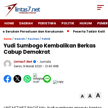
HOME
DAERAH
PERISTIWA
POLITIK
HUKUM
PEMER
 Serukan Persatuan dan Kerukunan
Peserta Takbir Kelilin
/
/
/
Home
Daerah
Pacitan
Politik
Yudi Sumbogo Kembalikan Berkas
Cabup Demokrat
Lintas7.net
- Jurnalis
Senin, 9 Maret 2020
- 21:40 WIB
A
A
A
LINTAS7.NET,PACITAN- Yudi sumbogo menuju kantor