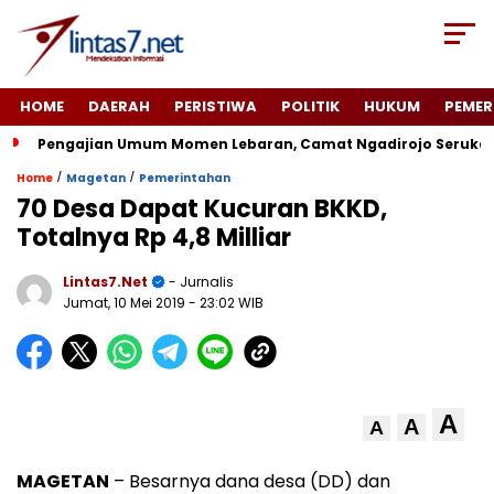
HOME
DAERAH
PERISTIWA
POLITIK
HUKUM
PEMER
Pengajian Umum Momen Lebaran, Camat Ngadirojo Seruka
/
/
Home
Magetan
Pemerintahan
70 Desa Dapat Kucuran BKKD,
Totalnya Rp 4,8 Milliar
Lintas7.net
- Jurnalis
Jumat, 10 Mei 2019
- 23:02 WIB
A
A
A
MAGETAN
– Besarnya dana desa (DD) dan