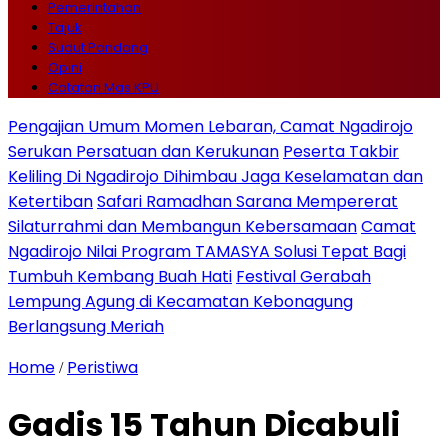
Pemerintahan
Tajuk
Sudut Pandang
Opini
Catatan Mas KPU
Pengajian Umum Momen Lebaran, Camat Ngadirojo
Serukan Persatuan dan Kerukunan
Peserta Takbir
Keliling Di Ngadirojo Dihimbau Jaga Keselamatan dan
Ketertiban
Safari Ramadhan Sarana Mempererat
Silaturrahmi dan Membangun Kebersamaan
Camat
Ngadirojo Nilai Program TAMASYA Solusi Tepat Bagi
Tumbuh Kembang Buah Hati
Festival Gerabah
Lempung Agung di Kecamatan Kebonagung
Berlangsung Meriah
Home
Peristiwa
/
Gadis 15 Tahun Dicabuli