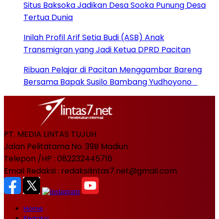
Situs Baksoka Jadikan Desa Sooka Punung Desa
Tertua Dunia
Inilah Profil Arif Setia Budi (ASB) Anak
Transmigran yang Jadi Ketua DPRD Pacitan
Ribuan Pelajar di Pacitan Menggambar Bareng
Bersama Bapak Susilo Bambang Yudhoyono
PT. MEDIA LINTAS TUJUH
Jalan Pelitatama No. 39B Madiun
Telepon /HP : 082232445716
Email Redaksi : redaksilintas7.net@gmail.com
Home
Redaksi