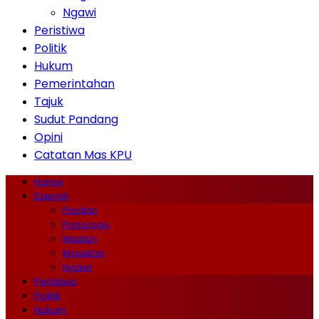
Ngawi
Peristiwa
Politik
Hukum
Pemerintahan
Tajuk
Sudut Pandang
Opini
Catatan Mas KPU
Home
Daerah
Pacitan
Ponorogo
Madiun
Magetan
Ngawi
Peristiwa
Politik
Hukum