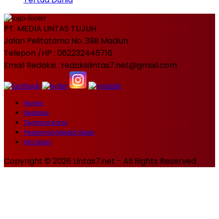
PT. MEDIA LINTAS TUJUH
Jalan Pelitatama No. 39B Madiun
Telepon /HP : 082232445716
Email Redaksi : redaksilintas7.net@gmail.com
Home
Redaksi
Tentang Kami
Pedoman Media Siber
Info Iklan
Copyright © 2026 Lintas7.net - All Rights Reserved