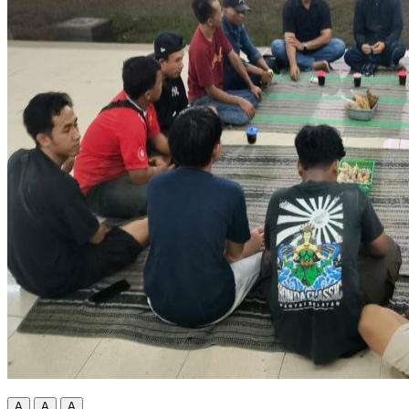
A
A
A