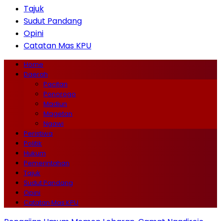
Tajuk
Sudut Pandang
Opini
Catatan Mas KPU
Home
Daerah
Pacitan
Ponorogo
Madiun
Magetan
Ngawi
Peristiwa
Politik
Hukum
Pemerintahan
Tajuk
Sudut Pandang
Opini
Catatan Mas KPU